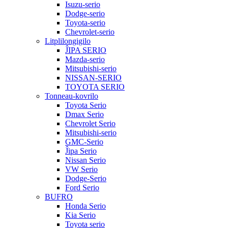
Isuzu-serio
Dodge-serio
Toyota-serio
Chevrolet-serio
Litplilongigilo
ĴIPA SERIO
Mazda-serio
Mitsubishi-serio
NISSAN-SERIO
TOYOTA SERIO
Tonneau-kovrilo
Toyota Serio
Dmax Serio
Chevrolet Serio
Mitsubishi-serio
GMC-Serio
Ĵipa Serio
Nissan Serio
VW Serio
Dodge-Serio
Ford Serio
BUFRO
Honda Serio
Kia Serio
Toyota serio