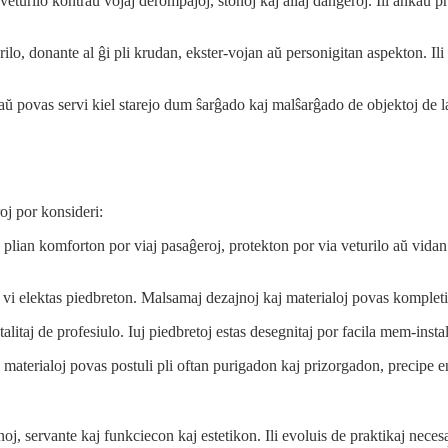
veturilo kontraŭ vojaj derompaĵoj, ŝtonoj kaj aliaj danĝeroj. Ili ankaŭ 
lo, donante al ĝi pli krudan, ekster-vojan aŭ personigitan aspekton. Ili 
kaŭ povas servi kiel starejo dum ŝarĝado kaj malŝarĝado de objektoj de 
roj por konsideri:
ĉas plian komforton por viaj pasaĝeroj, protekton por via veturilo aŭ vid
i elektas piedbreton. Malsamaj dezajnoj kaj materialoj povas kompletigi l
stalitaj de profesiulo. Iuj piedbretoj estas desegnitaj por facila mem-ins
 materialoj povas postuli pli oftan purigadon kaj prizorgadon, precipe e
j, servante kaj funkciecon kaj estetikon. Ili evoluis de praktikaj necesa