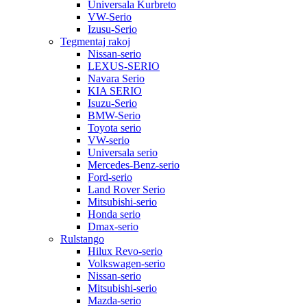
Universala Kurbreto
VW-Serio
Izusu-Serio
Tegmentaj rakoj
Nissan-serio
LEXUS-SERIO
Navara Serio
KIA SERIO
Isuzu-Serio
BMW-Serio
Toyota serio
VW-serio
Universala serio
Mercedes-Benz-serio
Ford-serio
Land Rover Serio
Mitsubishi-serio
Honda serio
Dmax-serio
Rulstango
Hilux Revo-serio
Volkswagen-serio
Nissan-serio
Mitsubishi-serio
Mazda-serio