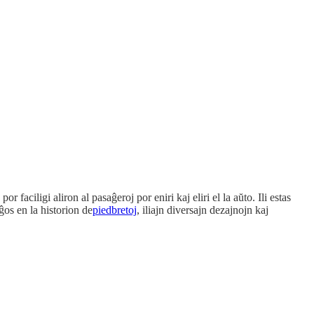
r faciligi aliron al pasaĝeroj por eniri kaj eliri el la aŭto. Ili estas
ĝos en la historion de
piedbretoj
, iliajn diversajn dezajnojn kaj