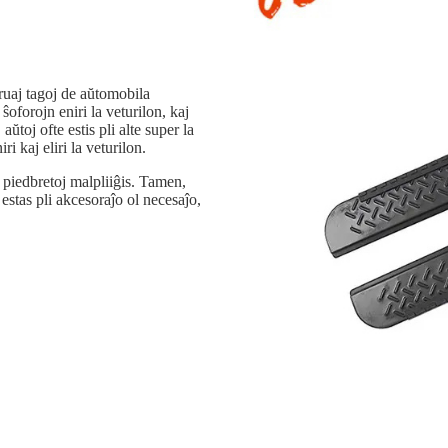
fruaj tagoj de aŭtomobila
 ŝoforojn eniri la veturilon, kaj
ŭtoj ofte estis pli alte super la
i kaj eliri la veturilon.
 piedbretoj malpliiĝis. Tamen,
 estas pli akcesoraĵo ol necesaĵo,