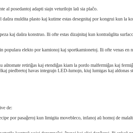
te al posedantoj adapti siajn veturilojn laŭ sia plaĉo.
j el daŭra muldita plasto kaj kutime estas desegnitaj por kongrui kun la ko
eza kaj daŭra konstruo. Ili ofte estas dizajnitaj kun kontraŭglita surfaco
 ilin populara elekto por kamionoj kaj sportkamionetoj. Ili ofte venas en
u aŭtomate retiriĝas kaj etendiĝas kiam la pordo malfermiĝas kaj fermiĝas
lkaj piedbretoj havas integrajn LED-lumojn, kiuj lumigas kaj aldonas stilo
ive de:
cipe por pasaĝeroj kun limigita movebleco, infanoj aŭ homoj de malalta sta