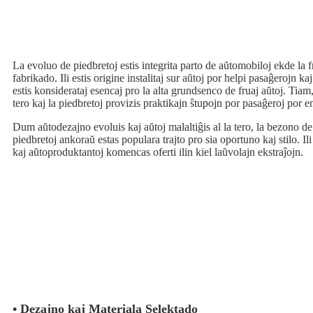
La evoluo de piedbretoj estis integrita parto de aŭtomobiloj ekde la 
fabrikado. Ili estis origine instalitaj sur aŭtoj por helpi pasaĝerojn kaj
estis konsiderataj esencaj pro la alta grundsenco de fruaj aŭtoj. Tiam, a
tero kaj la piedbretoj provizis praktikajn ŝtupojn por pasaĝeroj por enir
Dum aŭtodezajno evoluis kaj aŭtoj malaltiĝis al la tero, la bezono de
piedbretoj ankoraŭ estas populara trajto pro sia oportuno kaj stilo. Ili
kaj aŭtoproduktantoj komencas oferti ilin kiel laŭvolajn ekstraĵojn.
• Dezajno kaj Materiala Selektado