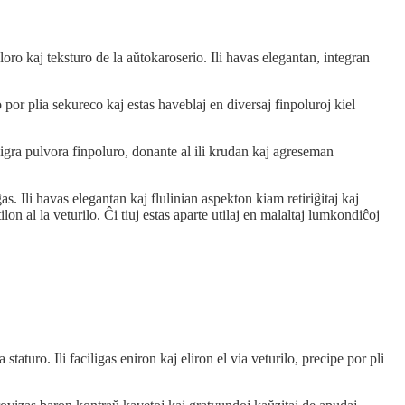
loro kaj teksturo de la aŭtokaroserio. Ili havas elegantan, integran
 por plia sekureco kaj estas haveblaj en diversaj finpoluroj kiel
 nigra pulvora finpoluro, donante al ili krudan kaj agreseman
. Ili havas elegantan kaj flulinian aspekton kiam retiriĝitaj kaj
n al la veturilo. Ĉi tiuj estas aparte utilaj en malaltaj lumkondiĉoj
turo. Ili faciligas eniron kaj eliron el via veturilo, precipe por pli