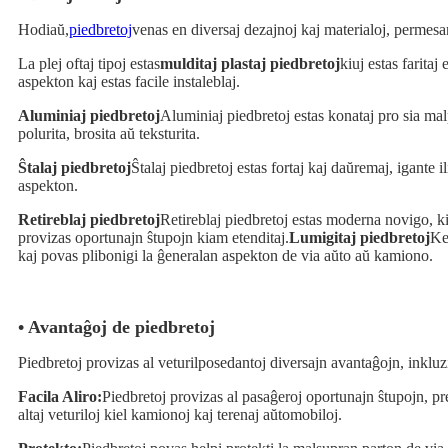
Hodiaŭ,
piedbretoj
venas en diversaj dezajnoj kaj materialoj, permesan
La plej oftaj tipoj estas
mulditaj plastaj piedbretoj
kiuj estas farita
aspekton kaj estas facile instaleblaj.
Aluminiaj piedbretoj
Aluminiaj piedbretoj estas konataj pro sia malp
polurita, brosita aŭ teksturita.
Ŝtalaj piedbretoj
Ŝtalaj piedbretoj estas fortaj kaj daŭremaj, igante
aspekton.
Retireblaj piedbretoj
Retireblaj piedbretoj estas moderna novigo, ki
provizas oportunajn ŝtupojn kiam etenditaj.
Lumigitaj piedbretoj
Ke
kaj povas plibonigi la ĝeneralan aspekton de via aŭto aŭ kamiono.
• Avantaĝoj de piedbretoj
Piedbretoj provizas al veturilposedantoj diversajn avantaĝojn, inkluz
Facila Aliro:
Piedbretoj provizas al pasaĝeroj oportunajn ŝtupojn, pre
altaj veturiloj kiel kamionoj kaj terenaj aŭtomobiloj.