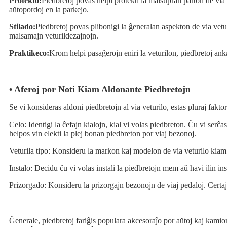
Protekto:
Piedbretoj povas helpi protekti la malsupran parton de via 
aŭtopordoj en la parkejo.
Stilado:
Piedbretoj povas plibonigi la ĝeneralan aspekton de via veturi
malsamajn veturildezajnojn.
Praktikeco:
Krom helpi pasaĝerojn eniri la veturilon, piedbretoj an
• Aferoj por Noti Kiam Aldonante Piedbretojn
Se vi konsideras aldoni piedbretojn al via veturilo, estas pluraj fakto
Celo: Identigi la ĉefajn kialojn, kial vi volas piedbreton. Ĉu vi ser
helpos vin elekti la plej bonan piedbreton por viaj bezonoj.
Veturila tipo: Konsideru la markon kaj modelon de via veturilo kiam v
Instalo: Decidu ĉu vi volas instali la piedbretojn mem aŭ havi ilin in
Prizorgado: Konsideru la prizorgajn bezonojn de viaj pedaloj. Certaj
Ĝenerale, piedbretoj fariĝis populara akcesoraĵo por aŭtoj kaj kamiono