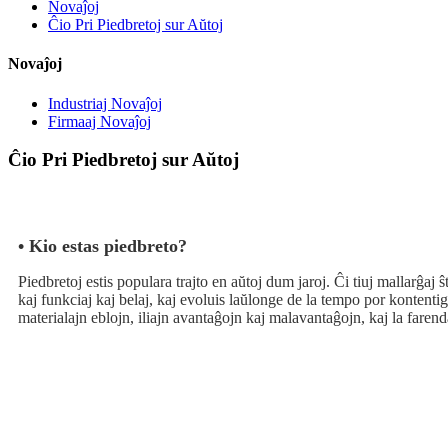
Novaĵoj
Ĉio Pri Piedbretoj sur Aŭtoj
Novaĵoj
Industriaj Novaĵoj
Firmaaj Novaĵoj
Ĉio Pri Piedbretoj sur Aŭtoj
• Kio estas piedbreto?
Piedbretoj estis populara trajto en aŭtoj dum jaroj. Ĉi tiuj mallarĝaj ŝtu
kaj funkciaj kaj belaj, kaj evoluis laŭlonge de la tempo por kontentigi
materialajn eblojn, iliajn avantaĝojn kaj malavantaĝojn, kaj la farend