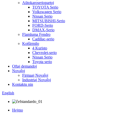
Aŭtokaroseriopartoj
TOYOTA Serio
Volkswagen Serio
Nissan Serio
MITSUBISHI-Serio
FORD-Serio
DMAX-Serio
Flamluma Fendro
Cadillac-serio
Kotŝirmilo
4 Kuristo
Chevrolet-serio
Nissan Serio
Toyota serio
Oftaj demandoj
Novaĵoj
Firmaaj Novaĵoj
Industriaj Novaĵoj
Kontaktu nin
English
Hejmo