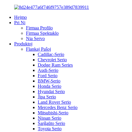
Hejmo
Pri Ni
Firmaa Profilo
Firmaa Spektaklo
Nia Servo
Produktoj
Flankaj Paŝoj
Cadillac-Serio
Chevrolet Serio
Dodge Ram Series
Audi-Serio
Ford Serio
BMW-Serio
Honda Serio
Hyundai Serio
Ĵipa Serio
Land Rover Serio
Mercedes Benz Serio
Mitsubishi-Serio
Nissan Serio
Ŝarĝaŭto Serio
Toyota Serio