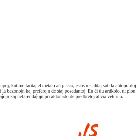
poj, kutime faritaj el metalo aŭ plasto, estas instalitaj sub la aŭtopordoj po
 la bezonojn kaj preferojn de siaj posedantoj. En ĉi tiu artikolo, ni plon
aĵojn kaj nefarendaĵojn pri aldonado de piedbretoj al via veturilo.