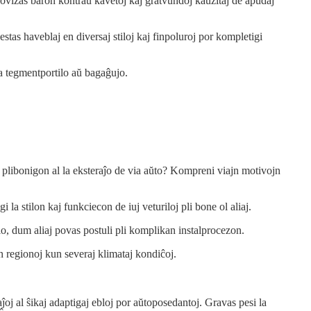
provizas baron kontraŭ kavetoj kaj gratvundoj kaŭzitaj de apudaj
estas haveblaj en diversaj stiloj kaj finpoluroj por kompletigi
la tegmentportilo aŭ bagaĝujo.
an plibonigon al la eksteraĵo de via aŭto? Kompreni viajn motivojn
a stilon kaj funkciecon de iuj veturiloj pli bone ol aliaj.
talo, dum aliaj povas postuli pli komplikan instalprocezon.
n regionoj kun severaj klimataj kondiĉoj.
ĵoj al ŝikaj adaptigaj ebloj por aŭtoposedantoj. Gravas pesi la