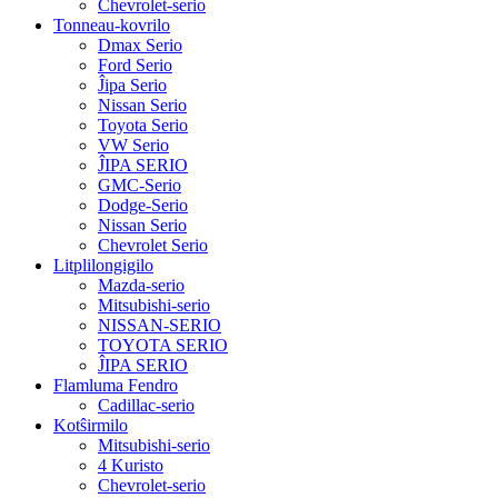
Chevrolet-serio
Tonneau-kovrilo
Dmax Serio
Ford Serio
Ĵipa Serio
Nissan Serio
Toyota Serio
VW Serio
ĴIPA SERIO
GMC-Serio
Dodge-Serio
Nissan Serio
Chevrolet Serio
Litplilongigilo
Mazda-serio
Mitsubishi-serio
NISSAN-SERIO
TOYOTA SERIO
ĴIPA SERIO
Flamluma Fendro
Cadillac-serio
Kotŝirmilo
Mitsubishi-serio
4 Kuristo
Chevrolet-serio