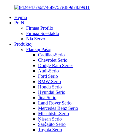
Hejmo
Pri Ni
Firmaa Profilo
Firmaa Spektaklo
Nia Servo
Produktoj
Flankaj Paŝoj
Cadillac-Serio
Chevrolet Serio
Dodge Ram Series
Audi-Serio
Ford Serio
BMW-Serio
Honda Serio
Hyundai Serio
Ĵipa Serio
Land Rover Serio
Mercedes Benz Serio
Mitsubishi-Serio
Nissan Serio
Ŝarĝaŭto Serio
Toyota Serio