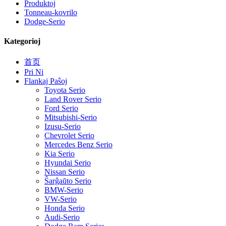
Produktoj
Tonneau-kovrilo
Dodge-Serio
Kategorioj
首页
Pri Ni
Flankaj Paŝoj
Toyota Serio
Land Rover Serio
Ford Serio
Mitsubishi-Serio
Izusu-Serio
Chevrolet Serio
Mercedes Benz Serio
Kia Serio
Hyundai Serio
Nissan Serio
Ŝarĝaŭto Serio
BMW-Serio
VW-Serio
Honda Serio
Audi-Serio