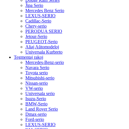
Dodge Ram Series
Ĵipa Serio
Mercedes Benz Serio
LEXUS-SERIO
Cadillac-Serio
Chery-serio
PERODUA SERIO
Jetour-Serio
PEUGEOT-Serio
Aliaj Aŭtomodeloj
Universala Kurbreto
Tegmentaj rakoj
Mercedes-Benz-serio
Navara Serio
Toyota serio
Mitsubishi-serio
Nissan-serio
VW-serio
Universala serio
Isuzu-Serio
BMW-Serio
Land Rover Serio
Dmax-serio
Ford-serio
LEXUS-SERIO