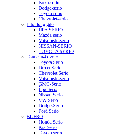
Isuzu-serio
Dodge-serio
Toyota-serio
Chevrolet-serio
Litplilongigilo
ĴIPA SERIO
Mazda-serio
Mitsubishi-serio
NISSAN-SERIO
TOYOTA SERIO
Tonneau-kovrilo
Toyota Serio
Dmax Serio
Chevrolet Serio
Mitsubishi-serio
GMC-Serio
Ĵipa Serio
Nissan Serio
VW Serio
Dodge-Serio
Ford Serio
BUFRO
Honda Serio
Kia Serio
Toyota serio