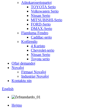
Aŭtokaroseriopartoj
TOYOTA Serio
Volkswagen Serio
Nissan Serio
MITSUBISHI-Serio
FORD-Serio
DMAX-Serio
Flamluma Fendro
Cadillac-serio
Kotŝirmilo
4 Kuristo
Chevrolet-serio
Nissan Serio
Toyota serio
Oftaj demandoj
Novaĵoj
Firmaaj Novaĵoj
Industriaj Novaĵoj
Kontaktu nin
English
Hejmo