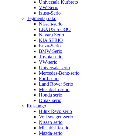
Universala Kurbreto
VW-Serio
Izusu-Serio
Tegmentaj rakoj
Nissan-serio
LEXUS-SERIO
Navara Serio
KIA SERIO
Isuzu-Serio
BMW-Serio
Toyota serio
VW-serio
Universala serio
Mercedes-Benz-serio
Ford-serio
Land Rover Serio
Mitsubishi-serio
Honda serio
Dmax-serio
Rulstango
Hilux Revo-serio
Volkswagen-serio
Nissan-serio
Mitsubishi-serio
Mazda-serio