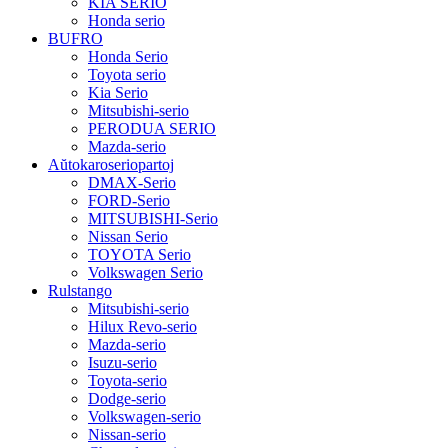
KIA SERIO
Honda serio
BUFRO
Honda Serio
Toyota serio
Kia Serio
Mitsubishi-serio
PERODUA SERIO
Mazda-serio
Aŭtokaroseriopartoj
DMAX-Serio
FORD-Serio
MITSUBISHI-Serio
Nissan Serio
TOYOTA Serio
Volkswagen Serio
Rulstango
Mitsubishi-serio
Hilux Revo-serio
Mazda-serio
Isuzu-serio
Toyota-serio
Dodge-serio
Volkswagen-serio
Nissan-serio