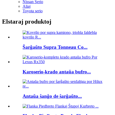
Nissan Serio
Aliaj
Toyota serio
Elstaraj produktoj
Ŝarĝaŭto Supra Tonneau Co...
Karoserio-krado antaŭa bufro...
Antaŭa ŝanĝo de ŝarĝaŭto...