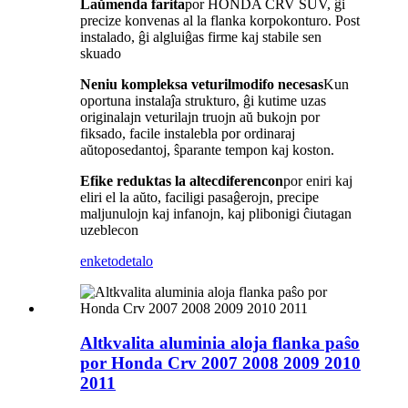
Laŭmenda farita
por HONDA CRV SUV, ĝi
precize konvenas al la flanka korpokonturo. Post
instalado, ĝi algluiĝas firme kaj stabile sen
skuado
Neniu kompleksa veturilmodifo necesas
Kun
oportuna instalaĵa strukturo, ĝi kutime uzas
originalajn veturilajn truojn aŭ bukojn por
fiksado, facile instalebla por ordinaraj
aŭtoposedantoj, ŝparante tempon kaj koston.
Efike reduktas la altecdiferencon
por eniri kaj
eliri el la aŭto, faciligi pasaĝerojn, precipe
maljunulojn kaj infanojn, kaj plibonigi ĉiutagan
uzeblecon
enketo
detalo
Altkvalita aluminia aloja flanka paŝo
por Honda Crv 2007 2008 2009 2010
2011