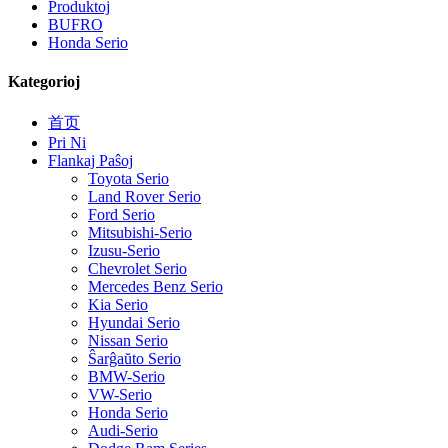
Produktoj
BUFRO
Honda Serio
Kategorioj
首页
Pri Ni
Flankaj Paŝoj
Toyota Serio
Land Rover Serio
Ford Serio
Mitsubishi-Serio
Izusu-Serio
Chevrolet Serio
Mercedes Benz Serio
Kia Serio
Hyundai Serio
Nissan Serio
Ŝarĝaŭto Serio
BMW-Serio
VW-Serio
Honda Serio
Audi-Serio