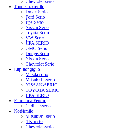
Chevrolet-serio
Tonneau-kovrilo
Dmax Serio
Ford Serio
Ĵipa Serio
Nissan Serio
Toyota Serio
VW Serio
ĴIPA SERIO
GMC-Serio
Dodge-Serio
Nissan Serio
Chevrolet Serio
Litplilongigilo
Mazda-serio
Mitsubishi-serio
NISSAN-SERIO
TOYOTA SERIO
ĴIPA SERIO
Flamluma Fendro
Cadillac-serio
Kotŝirmilo
Mitsubishi-serio
4 Kuristo
Chevrolet-serio