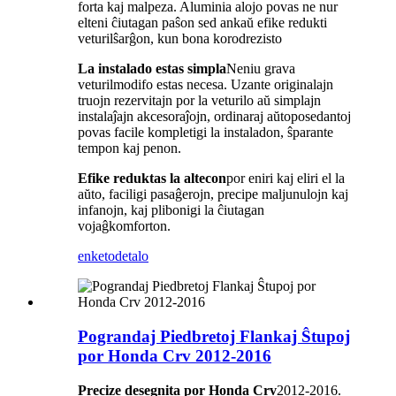
forta kaj malpeza. Aluminia alojo povas ne nur
elteni ĉiutagan paŝon sed ankaŭ efike redukti
veturilŝarĝon, kun bona korodrezisto
La instalado estas simpla
Neniu grava
veturilmodifo estas necesa. Uzante originalajn
truojn rezervitajn por la veturilo aŭ simplajn
instalaĵajn akcesoraĵojn, ordinaraj aŭtoposedantoj
povas facile kompletigi la instaladon, ŝparante
tempon kaj penon.
Efike reduktas la altecon
por eniri kaj eliri el la
aŭto, faciligi pasaĝerojn, precipe maljunulojn kaj
infanojn, kaj plibonigi la ĉiutagan
vojaĝkomforton.
enketo
detalo
Pograndaj Piedbretoj Flankaj Ŝtupoj
por Honda Crv 2012-2016
Precize desegnita por Honda Crv
2012-2016.