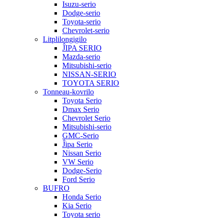
Isuzu-serio
Dodge-serio
Toyota-serio
Chevrolet-serio
Litplilongigilo
ĴIPA SERIO
Mazda-serio
Mitsubishi-serio
NISSAN-SERIO
TOYOTA SERIO
Tonneau-kovrilo
Toyota Serio
Dmax Serio
Chevrolet Serio
Mitsubishi-serio
GMC-Serio
Ĵipa Serio
Nissan Serio
VW Serio
Dodge-Serio
Ford Serio
BUFRO
Honda Serio
Kia Serio
Toyota serio