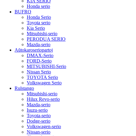
KIA SERIO
Honda serio
BUFRO
Honda Serio
Toyota serio
Kia Serio
Mitsubishi-serio
PERODUA SERIO
Mazda-serio
Aŭtokaroseriopartoj
DMAX-Serio
FORD-Serio
MITSUBISHI-Serio
Nissan Serio
TOYOTA Serio
Volkswagen Serio
Rulstango
Mitsubishi-serio
Hilux Revo-serio
Mazda-serio
Isuzu-serio
Toyota-serio
Dodge-serio
Volkswagen-serio
Nissan-serio