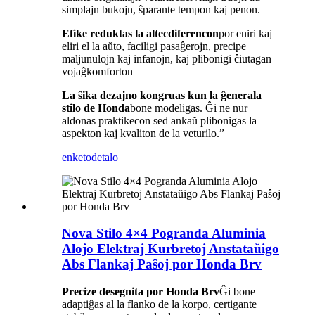
simplajn bukojn, ŝparante tempon kaj penon.
Efike reduktas la altecdiferencon
por eniri kaj
eliri el la aŭto, faciligi pasaĝerojn, precipe
maljunulojn kaj infanojn, kaj plibonigi ĉiutagan
vojaĝkomforton
La ŝika dezajno kongruas kun la ĝenerala
stilo de Honda
bone modeligas. Ĝi ne nur
aldonas praktikecon sed ankaŭ plibonigas la
aspekton kaj kvaliton de la veturilo.”
enketo
detalo
Nova Stilo 4×4 Pogranda Aluminia
Alojo Elektraj Kurbretoj Anstataŭigo
Abs Flankaj Paŝoj por Honda Brv
Precize desegnita por Honda Brv
Ĝi bone
adaptiĝas al la flanko de la korpo, certigante