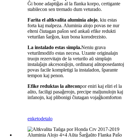
Ĝi bone adaptiĝas al la flanka korpo, certigante
stabilecon sen tremado dum veturado.
Farita el altkvalita aluminia alojo
, kiu estas
forta kaj malpeza. Aluminia alojo povas ne nur
elteni ĉiutagan paŝon sed ankaŭ efike redukti
veturilan ŝarĝon, kun bona korodrezisto.
La instalado estas simpla.
Neniu grava
veturilmodifo estas necesa. Uzante originalajn
truojn rezervitajn de la veturilo aŭ simplajn
instalaĵajn akcesoraĵojn, ordinaraj aŭtoposedantoj
povas facile kompletigi la instaladon, ŝparante
tempon kaj penon.
Efike reduktas la altecon
por eniri kaj eliri el la
aŭto, faciligi pasaĝerojn, precipe maljunulojn kaj
infanojn, kaj plibonigi ĉiutagan vojaĝkomforton
enketo
detalo