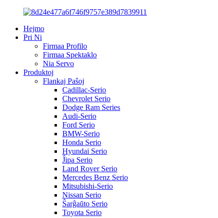
Hejmo
Pri Ni
Firmaa Profilo
Firmaa Spektaklo
Nia Servo
Produktoj
Flankaj Paŝoj
Cadillac-Serio
Chevrolet Serio
Dodge Ram Series
Audi-Serio
Ford Serio
BMW-Serio
Honda Serio
Hyundai Serio
Ĵipa Serio
Land Rover Serio
Mercedes Benz Serio
Mitsubishi-Serio
Nissan Serio
Ŝarĝaŭto Serio
Toyota Serio