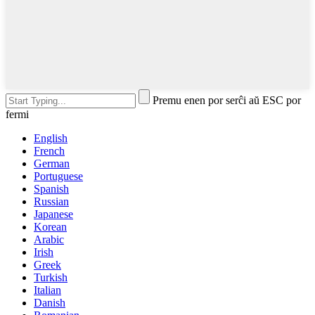
Premu enen por serĉi aŭ ESC por
fermi
English
French
German
Portuguese
Spanish
Russian
Japanese
Korean
Arabic
Irish
Greek
Turkish
Italian
Danish