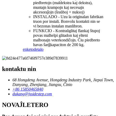
piedbretojn (maldekstra kaj dekstra),
muntajn krampojn kaj necesajn
akcesoraĵojn (ŝraŭboj + nuksoj)
INSTALADO - Uzu la originalan fabrikan
truon por instali. Bonvolu kontakti nin se
vi bezonas instalan manlibron.
FUNKCIO - Kontraŭglitaj flankaj ŝtupoj
povas malhelpi glitadon kaj elteni
malbonajn veterkondiĉojn. Ĉiu piedbreto
havas ŝarĝkapaciton de 200 kg.
enketo
detalo
kontaktu nin
68 Hongdeng Avenue, Hongdeng Industry Park, Jiepai Town,
Danyang, Zhenjiang, Jiangsu, Ĉinio
+86 15850465840
dukang@jssidestep.com
NOVAĴLETERO