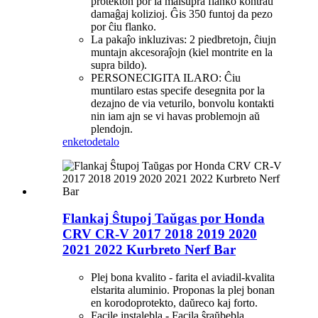
protekton por la malsupra flanko kontraŭ
damaĝaj kolizioj. Ĝis 350 funtoj da pezo
por ĉiu flanko.
La pakaĵo inkluzivas: 2 piedbretojn, ĉiujn
muntajn akcesoraĵojn (kiel montrite en la
supra bildo).
PERSONECIGITA ILARO: Ĉiu
muntilaro estas specife desegnita por la
dezajno de via veturilo, bonvolu kontakti
nin iam ajn se vi havas problemojn aŭ
plendojn.
enketo
detalo
Flankaj Ŝtupoj Taŭgas por Honda
CRV CR-V 2017 2018 2019 2020
2021 2022 Kurbreto Nerf Bar
Plej bona kvalito - farita el aviadil-kvalita
elstarita aluminio. Proponas la plej bonan
en korodoprotekto, daŭreco kaj forto.
Facile instalebla - Facila ŝraŭbebla