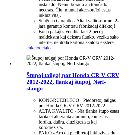
instalado. Neniu borado aŭ tranĉado
necesas. Ĉiuj muntaj akcesoraĵoj estas
inkluzivitaj.
Senĝena Garantio - Alta kvalito-normo. 2-
jara garantio kontraŭ fabrikadaj difektoj!
Bona pakaĵo: Vendita kiel 2 pecoj
maldekstra kaj dekstra flanko, vezika sako
interne, neŭtrala kartona skatolo ekstere
enketo
detalo
Ŝtupoj taŭgaj por Honda CR-V CRV
2012-2022, flankaj ŝtupoj, Nerf-
stango
KONGRUEBLECO - Piedbretoj taŭgas
por Honda CR-V CRV 2012-2022
ALTA KVALITO - Nia flanka ŝtupo estas
farita el altkvalita aluminio, kiu estas
fortika, daŭra, eluziĝrezista kaj
korodrezista.
PAKO - Aro da piedbretoj inkluzivas du