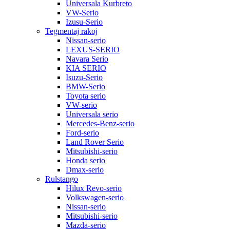
Universala Kurbreto
VW-Serio
Izusu-Serio
Tegmentaj rakoj
Nissan-serio
LEXUS-SERIO
Navara Serio
KIA SERIO
Isuzu-Serio
BMW-Serio
Toyota serio
VW-serio
Universala serio
Mercedes-Benz-serio
Ford-serio
Land Rover Serio
Mitsubishi-serio
Honda serio
Dmax-serio
Rulstango
Hilux Revo-serio
Volkswagen-serio
Nissan-serio
Mitsubishi-serio
Mazda-serio