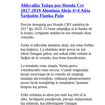
Altkvalita Taŭga por Honda Crv
2017-2019 Aluminia Alojo 4×4 Aŭta
Ŝarĝaŭto Flanka Paŝo
Precize desegnita por Honda CRV-modeloj de
2017 ĝis 2019. Ĝi bone adaptiĝas al la flanko de
la korpo, certigante stabilecon sen tremado dum
veturado.
Farita el altkvalita aluminia alojo, kiu estas fortika
kaj malpeza. La aluminia alojo povas ne nur
elteni ĉiutagan paŝon, sed ankaŭ efike redukti la
ŝarĝon de la veturilo, kun bona korodrezisto.
La instalado estas simpla. Neniu grava
veturilmodifo estas necesa. Uzante originalajn
truojn rezervitajn de la veturilo aŭ simplajn
instalajn akcesoraĵojn, ordinaraj aŭtoposedantoj
povas facile kompletigi la instaladon, ŝparante
tempon kaj penon.
Efike reduktas la alton por eniri kaj eliri el la
aŭto, faciligante pasaĝerojn, precipe maljunulojn
kaj infanojn, kaj plibonigante ĉiutagan