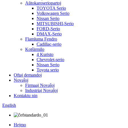
Aŭtokaroseriopartoj
TOYOTA Serio
Volkswagen Serio
Nissan Serio
MITSUBISHI-Serio
FORD-Serio
DMAX-Serio
Flamluma Fendro
Cadillac-serio
Kotŝirmilo
4 Kuristo
Chevrolet-serio
Nissan Serio
Toyota serio
Oftaj demandoj
Novaĵoj
Firmaaj Novaĵoj
Industriaj Novaĵoj
Kontaktu nin
English
Hejmo