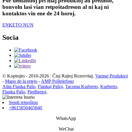
Por demandoj pri niaj produktoj aŭ prezlisto,
bonvolu lasi vian retpoŝtadreson al ni kaj ni
kontaktos vin ene de 24 horoj.
ENKETO NUN
Socia
© Kopirajto - 2010-2026 : Ĉiuj Rajtoj Rezervitaj.
Varmaj Produktoj
-
Mapo de la retejo
-
AMP Poŝtelefono
Aŭta Flanka Paŝo
,
Flankaj Paŝoj
,
Tacoma Kurbreto
,
Kurbreto
,
Flanka Paŝo
,
Piedbretoj
,
Sendi retpoŝton
+8615850465840
WhatsApp
WeChat