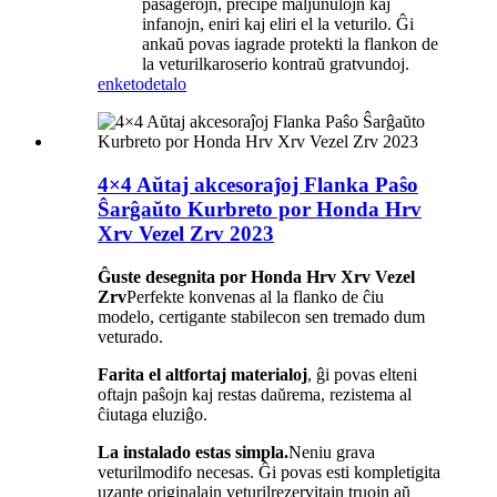
pasaĝerojn, precipe maljunulojn kaj
infanojn, eniri kaj eliri el la veturilo. Ĝi
ankaŭ povas iagrade protekti la flankon de
la veturilkaroserio kontraŭ gratvundoj.
enketo
detalo
4×4 Aŭtaj ​​akcesoraĵoj Flanka Paŝo
Ŝarĝaŭto Kurbreto por Honda Hrv
Xrv Vezel Zrv 2023
Ĝuste desegnita por Honda Hrv Xrv Vezel
Zrv
Perfekte konvenas al la flanko de ĉiu
modelo, certigante stabilecon sen tremado dum
veturado.
Farita el altfortaj materialoj
, ĝi povas elteni
oftajn paŝojn kaj restas daŭrema, rezistema al
ĉiutaga eluziĝo.
La instalado estas simpla.
Neniu grava
veturilmodifo necesas. Ĝi povas esti kompletigita
uzante originalajn veturilrezervitajn truojn aŭ