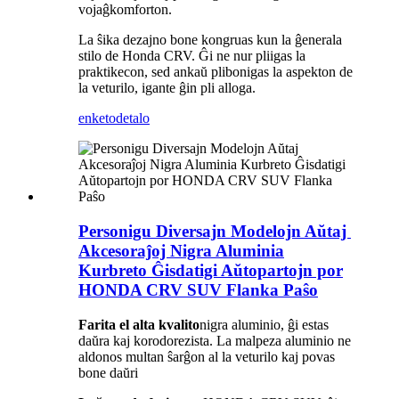
vojaĝkomforton.
La ŝika dezajno bone kongruas kun la ĝenerala
stilo de Honda CRV. Ĝi ne nur pliigas la
praktikecon, sed ankaŭ plibonigas la aspekton de
la veturilo, igante ĝin pli alloga.
enketo
detalo
Personigu Diversajn Modelojn Aŭtaj ​​
Akcesoraĵoj Nigra Aluminia
Kurbreto Ĝisdatigi Aŭtopartojn por
HONDA CRV SUV Flanka Paŝo
Farita el alta kvalito
nigra aluminio, ĝi estas
daŭra kaj korodorezista. La malpeza aluminio ne
aldonos multan ŝarĝon al la veturilo kaj povas
bone daŭri