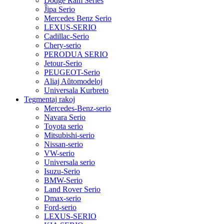
Dodge Ram Series
Ĵipa Serio
Mercedes Benz Serio
LEXUS-SERIO
Cadillac-Serio
Chery-serio
PERODUA SERIO
Jetour-Serio
PEUGEOT-Serio
Aliaj Aŭtomodeloj
Universala Kurbreto
Tegmentaj rakoj
Mercedes-Benz-serio
Navara Serio
Toyota serio
Mitsubishi-serio
Nissan-serio
VW-serio
Universala serio
Isuzu-Serio
BMW-Serio
Land Rover Serio
Dmax-serio
Ford-serio
LEXUS-SERIO