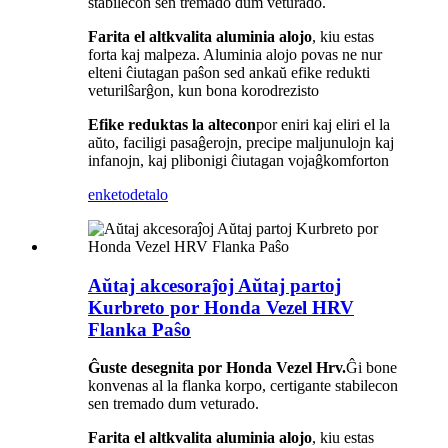
stabilecon sen tremado dum veturado.
Farita el altkvalita aluminia alojo
, kiu estas
forta kaj malpeza. Aluminia alojo povas ne nur
elteni ĉiutagan paŝon sed ankaŭ efike redukti
veturilŝarĝon, kun bona korodrezisto
Efike reduktas la altecon
por eniri kaj eliri el la
aŭto, faciligi pasaĝerojn, precipe maljunulojn kaj
infanojn, kaj plibonigi ĉiutagan vojaĝkomforton
enketo
detalo
Aŭtaj ​​akcesoraĵoj Aŭtaj ​​partoj
Kurbreto por Honda Vezel HRV
Flanka Paŝo
Ĝuste desegnita por Honda Vezel Hrv.
Ĝi bone
konvenas al la flanka korpo, certigante stabilecon
sen tremado dum veturado.
Farita el altkvalita aluminia alojo
, kiu estas