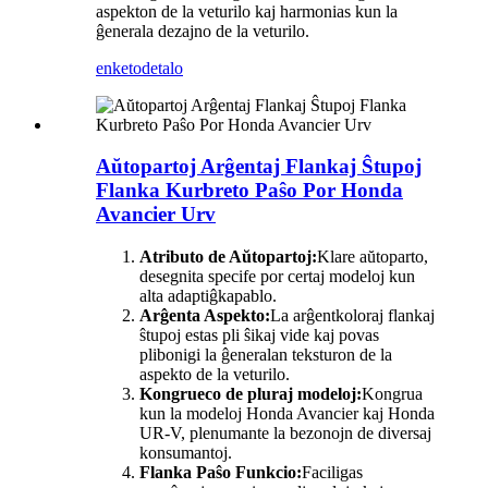
aspekton de la veturilo kaj harmonias kun la
ĝenerala dezajno de la veturilo.
enketo
detalo
Aŭtopartoj Arĝentaj Flankaj Ŝtupoj
Flanka Kurbreto Paŝo Por Honda
Avancier Urv
Atributo de Aŭtopartoj:
Klare aŭtoparto,
desegnita specife por certaj modeloj kun
alta adaptiĝkapablo.
Arĝenta Aspekto:
La arĝentkoloraj flankaj
ŝtupoj estas pli ŝikaj vide kaj povas
plibonigi la ĝeneralan teksturon de la
aspekto de la veturilo.
Kongrueco de pluraj modeloj:
Kongrua
kun la modeloj Honda Avancier kaj Honda
UR-V, plenumante la bezonojn de diversaj
konsumantoj.
Flanka Paŝo Funkcio:
Faciligas