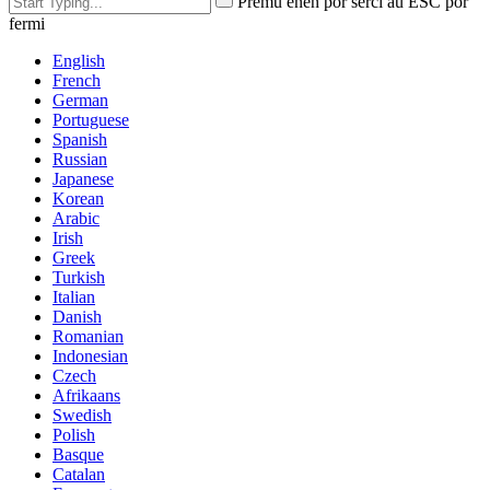
Premu enen por serĉi aŭ ESC por
fermi
English
French
German
Portuguese
Spanish
Russian
Japanese
Korean
Arabic
Irish
Greek
Turkish
Italian
Danish
Romanian
Indonesian
Czech
Afrikaans
Swedish
Polish
Basque
Catalan