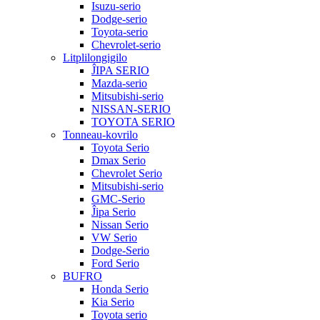
Isuzu-serio
Dodge-serio
Toyota-serio
Chevrolet-serio
Litplilongigilo
ĴIPA SERIO
Mazda-serio
Mitsubishi-serio
NISSAN-SERIO
TOYOTA SERIO
Tonneau-kovrilo
Toyota Serio
Dmax Serio
Chevrolet Serio
Mitsubishi-serio
GMC-Serio
Ĵipa Serio
Nissan Serio
VW Serio
Dodge-Serio
Ford Serio
BUFRO
Honda Serio
Kia Serio
Toyota serio