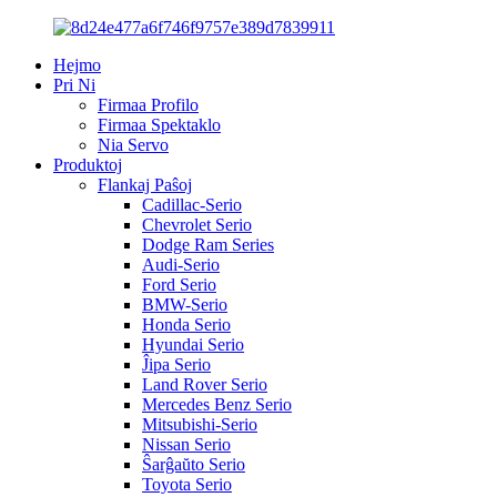
Hejmo
Pri Ni
Firmaa Profilo
Firmaa Spektaklo
Nia Servo
Produktoj
Flankaj Paŝoj
Cadillac-Serio
Chevrolet Serio
Dodge Ram Series
Audi-Serio
Ford Serio
BMW-Serio
Honda Serio
Hyundai Serio
Ĵipa Serio
Land Rover Serio
Mercedes Benz Serio
Mitsubishi-Serio
Nissan Serio
Ŝarĝaŭto Serio
Toyota Serio