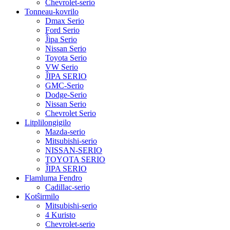
Chevrolet-serio
Tonneau-kovrilo
Dmax Serio
Ford Serio
Ĵipa Serio
Nissan Serio
Toyota Serio
VW Serio
ĴIPA SERIO
GMC-Serio
Dodge-Serio
Nissan Serio
Chevrolet Serio
Litplilongigilo
Mazda-serio
Mitsubishi-serio
NISSAN-SERIO
TOYOTA SERIO
ĴIPA SERIO
Flamluma Fendro
Cadillac-serio
Kotŝirmilo
Mitsubishi-serio
4 Kuristo
Chevrolet-serio