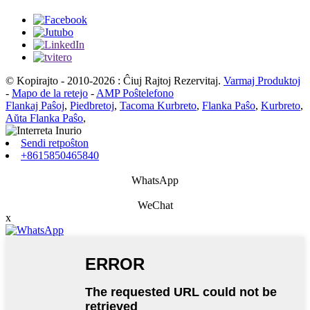
© Kopirajto - 2010-2026 : Ĉiuj Rajtoj Rezervitaj.
Varmaj Produktoj
-
Mapo de la retejo
-
AMP Poŝtelefono
Flankaj Paŝoj
,
Piedbretoj
,
Tacoma Kurbreto
,
Flanka Paŝo
,
Kurbreto
,
Aŭta Flanka Paŝo
,
Sendi retpoŝton
+8615850465840
WhatsApp
WeChat
x