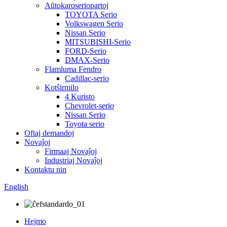
Aŭtokaroseriopartoj
TOYOTA Serio
Volkswagen Serio
Nissan Serio
MITSUBISHI-Serio
FORD-Serio
DMAX-Serio
Flamluma Fendro
Cadillac-serio
Kotŝirmilo
4 Kuristo
Chevrolet-serio
Nissan Serio
Toyota serio
Oftaj demandoj
Novaĵoj
Firmaaj Novaĵoj
Industriaj Novaĵoj
Kontaktu nin
English
Hejmo