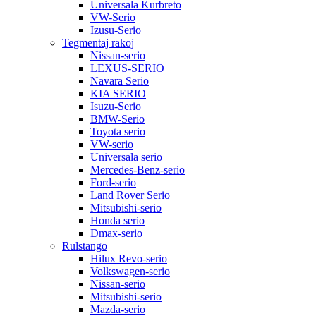
Universala Kurbreto
VW-Serio
Izusu-Serio
Tegmentaj rakoj
Nissan-serio
LEXUS-SERIO
Navara Serio
KIA SERIO
Isuzu-Serio
BMW-Serio
Toyota serio
VW-serio
Universala serio
Mercedes-Benz-serio
Ford-serio
Land Rover Serio
Mitsubishi-serio
Honda serio
Dmax-serio
Rulstango
Hilux Revo-serio
Volkswagen-serio
Nissan-serio
Mitsubishi-serio
Mazda-serio