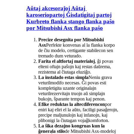
Aŭtaj ​​akcesoraĵoj Aŭtaj ​​
karoseriopartoj Ĝisdatigitaj partoj
Kurbreto flanka stango flanka paŝo
por Mitsubishi Asx flanka paŝo
Precize desegnita por Mitsubishi
Asx
Perfekte konvenas al la flanka korpo
de ĉiu modelo, certigante stabilecon sen
tremado dum veturado.
Farita el altfortaj materialoj
, ĝi povas
elteni oftajn paŝojn kaj restas daŭrema,
rezistema al ĉiutaga eluziĝo.
La instalado estas simpla
Neniu grava
veturilmodifo necesas. Ĝi povas esti
kompletigita uzante originalajn
veturilrezervitajn truojn aŭ simplajn
bukojn, ŝparante tempon kaj penon.
Efike reduktas la altecdiferencon
por
eniri kaj eliri el la aŭto, faciligi pasaĝerojn,
precipe maljunulojn kaj infanojn, kaj
plibonigi la ĉiutagan vojaĝkomforton.
La ŝika dezajno kongruas kun la
ĝenerala stilo
de Mitsubishi Asx-modeloj