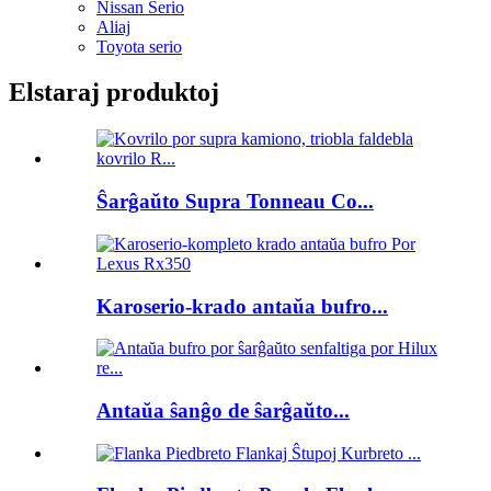
Nissan Serio
Aliaj
Toyota serio
Elstaraj produktoj
Ŝarĝaŭto Supra Tonneau Co...
Karoserio-krado antaŭa bufro...
Antaŭa ŝanĝo de ŝarĝaŭto...