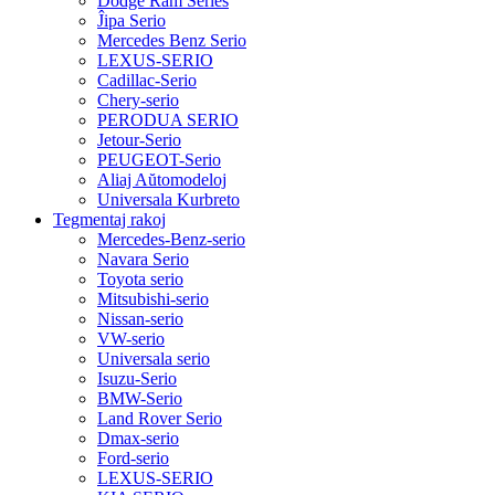
Dodge Ram Series
Ĵipa Serio
Mercedes Benz Serio
LEXUS-SERIO
Cadillac-Serio
Chery-serio
PERODUA SERIO
Jetour-Serio
PEUGEOT-Serio
Aliaj Aŭtomodeloj
Universala Kurbreto
Tegmentaj rakoj
Mercedes-Benz-serio
Navara Serio
Toyota serio
Mitsubishi-serio
Nissan-serio
VW-serio
Universala serio
Isuzu-Serio
BMW-Serio
Land Rover Serio
Dmax-serio
Ford-serio
LEXUS-SERIO