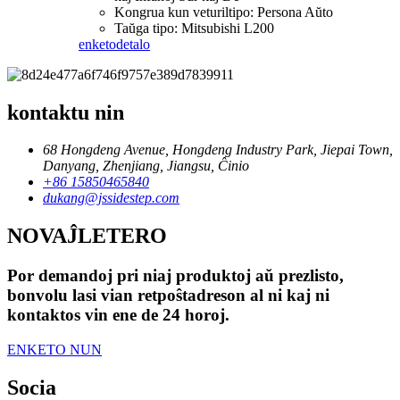
Kongrua kun veturiltipo: Persona Aŭto
Taŭga tipo: Mitsubishi L200
enketo
detalo
kontaktu nin
68 Hongdeng Avenue, Hongdeng Industry Park, Jiepai Town,
Danyang, Zhenjiang, Jiangsu, Ĉinio
+86 15850465840
dukang@jssidestep.com
NOVAĴLETERO
Por demandoj pri niaj produktoj aŭ prezlisto,
bonvolu lasi vian retpoŝtadreson al ni kaj ni
kontaktos vin ene de 24 horoj.
ENKETO NUN
Socia