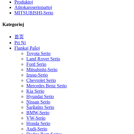
Produktoj
Aŭtokaroseriopartoj
MITSUBISHI-Serio
Kategorioj
首页
Pri Ni
Flankaj Paŝoj
Toyota Serio
Land Rover Serio
Ford Serio
Mitsubishi-Serio
Izusu-Serio
Chevrolet Serio
Mercedes Benz Serio
Kia Serio
Hyundai Serio
Nissan Serio
Ŝarĝaŭto Serio
BMW-Serio
VW-Serio
Honda Serio
Audi-Serio