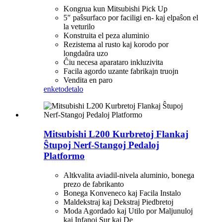
Kongrua kun Mitsubishi Pick Up
5″ paŝsurfaco por faciligi en- kaj elpaŝon el
la veturilo
Konstruita el peza aluminio
Rezistema al rusto kaj korodo por
longdaŭra uzo
Ĉiu necesa aparataro inkluzivita
Facila agordo uzante fabrikajn truojn
Vendita en paro
enketo
detalo
Mitsubishi L200 Kurbretoj Flankaj
Ŝtupoj Nerf-Stangoj Pedaloj
Platformo
Altkvalita aviadil-nivela aluminio, bonega
prezo de fabrikanto
Bonega Konveneco kaj Facila Instalo
Maldekstraj kaj Dekstraj Piedbretoj
Moda Agordado kaj Utilo por Maljunuloj
kaj Infanoj Sur kaj De