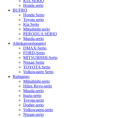
KIA SERIO
Honda serio
BUFRO
Honda Serio
Toyota serio
Kia Serio
Mitsubishi-serio
PERODUA SERIO
Mazda-serio
Aŭtokaroseriopartoj
DMAX-Serio
FORD-Serio
MITSUBISHI-Serio
Nissan Serio
TOYOTA Serio
Volkswagen Serio
Rulstango
Mitsubishi-serio
Hilux Revo-serio
Mazda-serio
Isuzu-serio
Toyota-serio
Dodge-serio
Volkswagen-serio
Nissan-serio