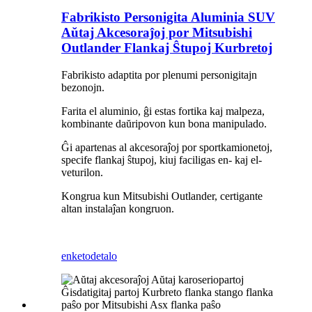
Fabrikisto Personigita Aluminia SUV
Aŭtaj ​​Akcesoraĵoj por Mitsubishi
Outlander Flankaj Ŝtupoj Kurbretoj
Fabrikisto adaptita por plenumi personigitajn
bezonojn.
Farita el aluminio, ĝi estas fortika kaj malpeza,
kombinante daŭripovon kun bona manipulado.
Ĝi apartenas al akcesoraĵoj por sportkamionetoj,
specife flankaj ŝtupoj, kiuj faciligas en- kaj el-
veturilon.
Kongrua kun Mitsubishi Outlander, certigante
altan instalaĵan kongruon.
enketo
detalo