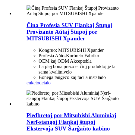
Ĉina Profesia SUV Flankaj Ŝtupoj
Provizanto Aŭtaj ​​Ŝtupoj por
MITSUBISHI Xpander
Kongruo: MITSUBISHI Xpander
Profesia Aŭto-Kurbreto Fabriko
OEM kaj ODM Akceptebla
La plej bona prezo el ĉiuj produktoj je la
sama kvalitnivelo
Bonega taŭgeco kaj facila instalado
enketo
detalo
Piedbretoj por Mitsubishi Aluminiaj
Nerf-stangoj Flankaj ŝtupoj
Ekstervoja SUV Ŝarĝaŭto kabino