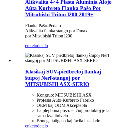
Altkvalita 4×4 Plasta Aluminia Alojo
Aŭta Kurbreto Flanka Paŝo Por
Mitsubishi Triton l200 2019+
Flanka Paŝo-Pedalo
Altkvalita flanka stango por Dmax
por Mitsubishi Triton l200
enketo
detalo
Klasikaj SUV-piedbretoj flankaj
ŝtupoj Nerf-stangoj por
MITSUBISHI ASX-SERIO
Kongruo: MITSUBISHI ASX
Profesia Aŭto-Kurbreto Fabriko
OEM kaj ODM Akceptebla
La plej bona prezo el ĉiuj produktoj je la
sama kvalitnivelo
Bonega taŭgeco kaj facila instalado
enketo
detalo