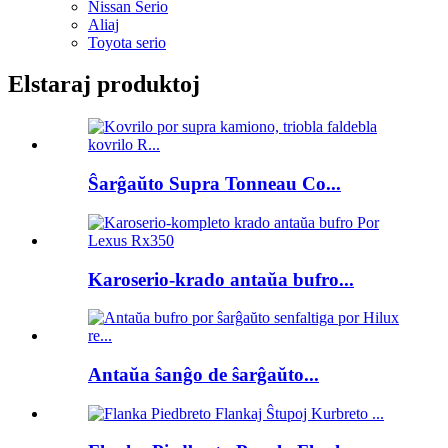
Nissan Serio
Aliaj
Toyota serio
Elstaraj produktoj
Ŝarĝaŭto Supra Tonneau Co...
Karoserio-krado antaŭa bufro...
Antaŭa ŝanĝo de ŝarĝaŭto...