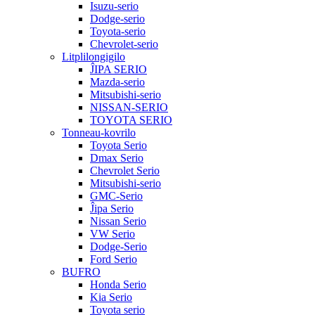
Isuzu-serio
Dodge-serio
Toyota-serio
Chevrolet-serio
Litplilongigilo
ĴIPA SERIO
Mazda-serio
Mitsubishi-serio
NISSAN-SERIO
TOYOTA SERIO
Tonneau-kovrilo
Toyota Serio
Dmax Serio
Chevrolet Serio
Mitsubishi-serio
GMC-Serio
Ĵipa Serio
Nissan Serio
VW Serio
Dodge-Serio
Ford Serio
BUFRO
Honda Serio
Kia Serio
Toyota serio