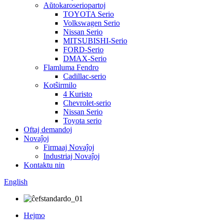
Aŭtokaroseriopartoj
TOYOTA Serio
Volkswagen Serio
Nissan Serio
MITSUBISHI-Serio
FORD-Serio
DMAX-Serio
Flamluma Fendro
Cadillac-serio
Kotŝirmilo
4 Kuristo
Chevrolet-serio
Nissan Serio
Toyota serio
Oftaj demandoj
Novaĵoj
Firmaaj Novaĵoj
Industriaj Novaĵoj
Kontaktu nin
English
Hejmo