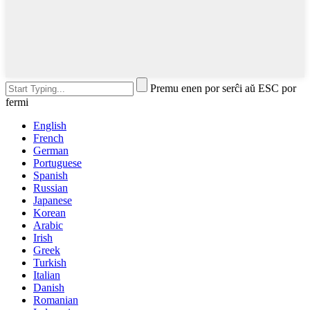
Premu enen por serĉi aŭ ESC por
fermi
English
French
German
Portuguese
Spanish
Russian
Japanese
Korean
Arabic
Irish
Greek
Turkish
Italian
Danish
Romanian