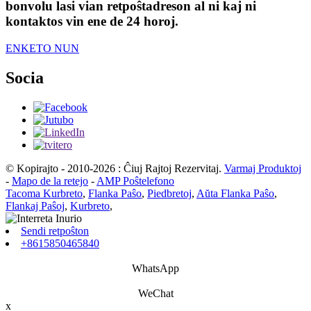
bonvolu lasi vian retpoŝtadreson al ni kaj ni
kontaktos vin ene de 24 horoj.
ENKETO NUN
Socia
© Kopirajto - 2010-2026 : Ĉiuj Rajtoj Rezervitaj.
Varmaj Produktoj
-
Mapo de la retejo
-
AMP Poŝtelefono
Tacoma Kurbreto
,
Flanka Paŝo
,
Piedbretoj
,
Aŭta Flanka Paŝo
,
Flankaj Paŝoj
,
Kurbreto
,
Sendi retpoŝton
+8615850465840
WhatsApp
WeChat
x