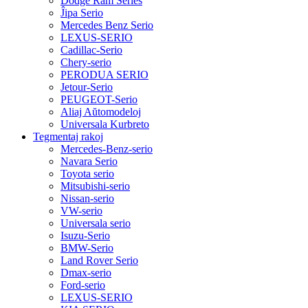
Dodge Ram Series
Ĵipa Serio
Mercedes Benz Serio
LEXUS-SERIO
Cadillac-Serio
Chery-serio
PERODUA SERIO
Jetour-Serio
PEUGEOT-Serio
Aliaj Aŭtomodeloj
Universala Kurbreto
Tegmentaj rakoj
Mercedes-Benz-serio
Navara Serio
Toyota serio
Mitsubishi-serio
Nissan-serio
VW-serio
Universala serio
Isuzu-Serio
BMW-Serio
Land Rover Serio
Dmax-serio
Ford-serio
LEXUS-SERIO