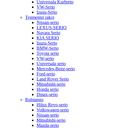
Universala Kurbreto
VW-Serio
Izusu-Serio
Tegmentaj rakoj
Nissan-serio
LEXUS-SERIO
Navara Serio
KIA SERIO
Isuzu-Serio
BMW-Serio
Toyota serio
VW-serio
Universala serio
Mercedes-Benz-serio
Ford-serio
Land Rover Serio
Mitsubishi-serio
Honda serio
Dmax-serio
Rulstango
Hilux Revo-serio
Volkswagen-serio
Nissan-serio
Mitsubishi-serio
Mazda-serio