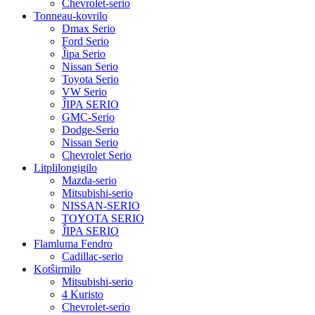
Chevrolet-serio
Tonneau-kovrilo
Dmax Serio
Ford Serio
Ĵipa Serio
Nissan Serio
Toyota Serio
VW Serio
ĴIPA SERIO
GMC-Serio
Dodge-Serio
Nissan Serio
Chevrolet Serio
Litplilongigilo
Mazda-serio
Mitsubishi-serio
NISSAN-SERIO
TOYOTA SERIO
ĴIPA SERIO
Flamluma Fendro
Cadillac-serio
Kotŝirmilo
Mitsubishi-serio
4 Kuristo
Chevrolet-serio