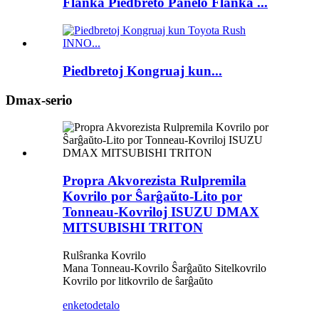
Flanka Piedbreto Panelo Flanka ...
Piedbretoj Kongruaj kun...
Dmax-serio
Propra Akvorezista Rulpremila
Kovrilo por Ŝarĝaŭto-Lito por
Tonneau-Kovriloj ISUZU DMAX
MITSUBISHI TRITON
Rulŝranka Kovrilo
Mana Tonneau-Kovrilo Ŝarĝaŭto Sitelkovrilo
Kovrilo por litkovrilo de ŝarĝaŭto
enketo
detalo