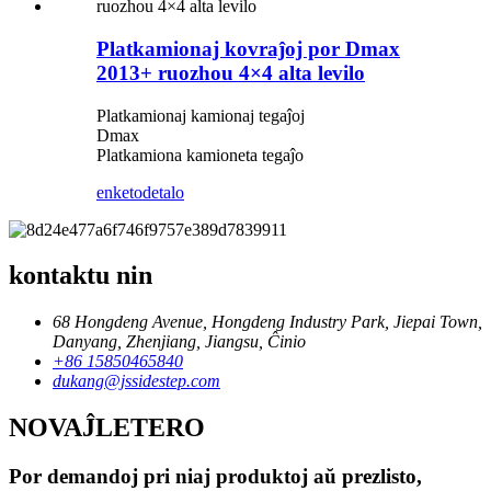
Platkamionaj kovraĵoj por Dmax
2013+ ruozhou 4×4 alta levilo
Platkamionaj kamionaj tegaĵoj
Dmax
Platkamiona kamioneta tegaĵo
enketo
detalo
kontaktu nin
68 Hongdeng Avenue, Hongdeng Industry Park, Jiepai Town,
Danyang, Zhenjiang, Jiangsu, Ĉinio
+86 15850465840
dukang@jssidestep.com
NOVAĴLETERO
Por demandoj pri niaj produktoj aŭ prezlisto,