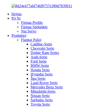
Hejmo
Pri Ni
Firmaa Profilo
Firmaa Spektaklo
Nia Servo
Produktoj
Flankaj Paŝoj
Cadillac-Serio
Chevrolet Serio
Dodge Ram Series
Audi-Serio
Ford Serio
BMW-Serio
Honda Serio
Hyundai Serio
Ĵipa Serio
Land Rover Serio
Mercedes Benz Serio
Mitsubishi-Serio
Nissan Serio
Ŝarĝaŭto Serio
Toyota Serio