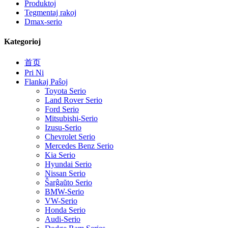
Produktoj
Tegmentaj rakoj
Dmax-serio
Kategorioj
首页
Pri Ni
Flankaj Paŝoj
Toyota Serio
Land Rover Serio
Ford Serio
Mitsubishi-Serio
Izusu-Serio
Chevrolet Serio
Mercedes Benz Serio
Kia Serio
Hyundai Serio
Nissan Serio
Ŝarĝaŭto Serio
BMW-Serio
VW-Serio
Honda Serio
Audi-Serio