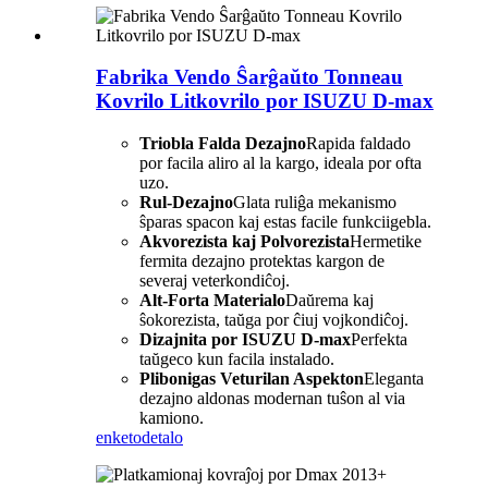
Fabrika Vendo Ŝarĝaŭto Tonneau
Kovrilo Litkovrilo por ISUZU D-max
Triobla Falda Dezajno
Rapida faldado
por facila aliro al la kargo, ideala por ofta
uzo.
Rul-Dezajno
Glata ruliĝa mekanismo
ŝparas spacon kaj estas facile funkciigebla.
Akvorezista kaj Polvorezista
Hermetike
fermita dezajno protektas kargon de
severaj veterkondiĉoj.
Alt-Forta Materialo
Daŭrema kaj
ŝokorezista, taŭga por ĉiuj vojkondiĉoj.
Dizajnita por ISUZU D-max
Perfekta
taŭgeco kun facila instalado.
Plibonigas Veturilan Aspekton
Eleganta
dezajno aldonas modernan tuŝon al via
kamiono.
enketo
detalo