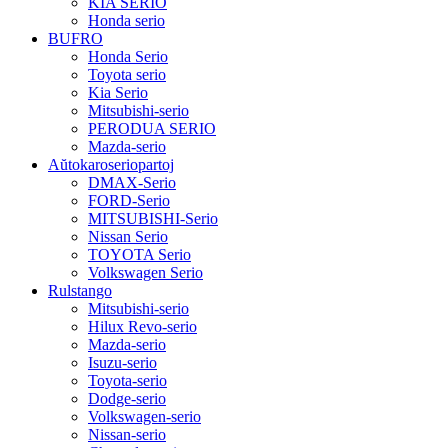
KIA SERIO
Honda serio
BUFRO
Honda Serio
Toyota serio
Kia Serio
Mitsubishi-serio
PERODUA SERIO
Mazda-serio
Aŭtokaroseriopartoj
DMAX-Serio
FORD-Serio
MITSUBISHI-Serio
Nissan Serio
TOYOTA Serio
Volkswagen Serio
Rulstango
Mitsubishi-serio
Hilux Revo-serio
Mazda-serio
Isuzu-serio
Toyota-serio
Dodge-serio
Volkswagen-serio
Nissan-serio