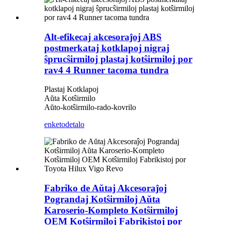
Alt-efikecaj akcesoraĵoj ABS
postmerkataj kotklapoj nigraj
ŝprucŝirmiloj plastaj kotŝirmiloj por
rav4 4 Runner tacoma tundra
Plastaj Kotklapoj
Aŭta Kotŝirmilo
Aŭto-kotŝirmilo-rado-kovrilo
enketo
detalo
Fabriko de Aŭtaj ​​Akcesoraĵoj
Pograndaj Kotŝirmiloj Aŭta
Karoserio-Kompleto Kotŝirmiloj
OEM Kotŝirmiloj Fabrikistoj por