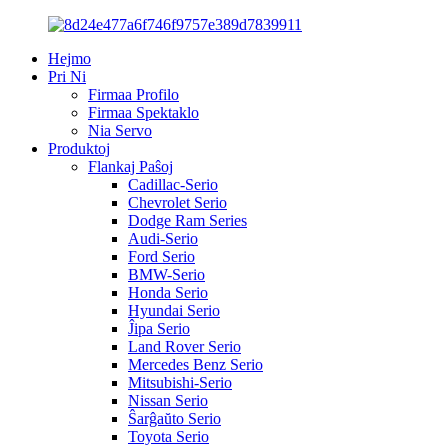
Hejmo
Pri Ni
Firmaa Profilo
Firmaa Spektaklo
Nia Servo
Produktoj
Flankaj Paŝoj
Cadillac-Serio
Chevrolet Serio
Dodge Ram Series
Audi-Serio
Ford Serio
BMW-Serio
Honda Serio
Hyundai Serio
Ĵipa Serio
Land Rover Serio
Mercedes Benz Serio
Mitsubishi-Serio
Nissan Serio
Ŝarĝaŭto Serio
Toyota Serio