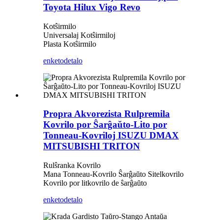
Toyota Hilux Vigo Revo
Kotŝirmilo
Universalaj Kotŝirmiloj
Plasta Kotŝirmilo
enketo
detalo
Propra Akvorezista Rulpremila
Kovrilo por Ŝarĝaŭto-Lito por
Tonneau-Kovriloj ISUZU DMAX
MITSUBISHI TRITON
Rulŝranka Kovrilo
Mana Tonneau-Kovrilo Ŝarĝaŭto Sitelkovrilo
Kovrilo por litkovrilo de ŝarĝaŭto
enketo
detalo