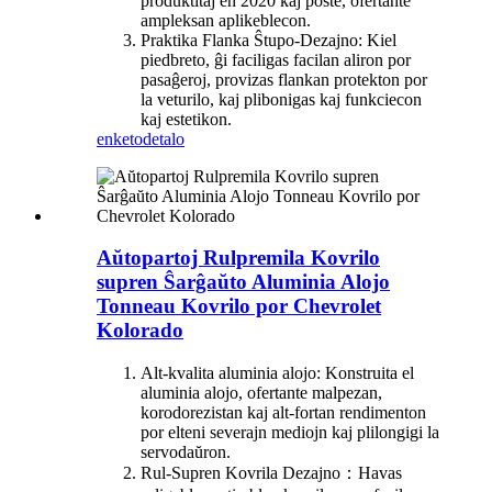
produktitaj en 2020 kaj poste, ofertante
ampleksan aplikeblecon.
Praktika Flanka Ŝtupo-Dezajno: Kiel
piedbreto, ĝi faciligas facilan aliron por
pasaĝeroj, provizas flankan protekton por
la veturilo, kaj plibonigas kaj funkciecon
kaj estetikon.
enketo
detalo
Aŭtopartoj Rulpremila Kovrilo
supren Ŝarĝaŭto Aluminia Alojo
Tonneau Kovrilo por Chevrolet
Kolorado
Alt-kvalita aluminia alojo: Konstruita el
aluminia alojo, ofertante malpezan,
korodorezistan kaj alt-fortan rendimenton
por elteni severajn mediojn kaj plilongigi la
servodaŭron.
Rul-Supren Kovrila Dezajno：Havas