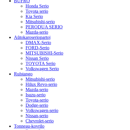
BUFRO
Honda Serio
Toyota serio
Kia Serio
Mitsubishi-serio
PERODUA SERIO
Mazda-serio
Aŭtokaroseriopartoj
DMAX-Serio
FORD-Serio
MITSUBISHI-Serio
Nissan Serio
TOYOTA Serio
Volkswagen Serio
Rulstango
Mitsubishi-serio
Hilux Revo-serio
Mazda-serio
Isuzu-serio
Toyota-serio
Dodge-serio
Volkswagen-serio
Nissan-serio
Chevrolet-serio
Tonneau-kovrilo