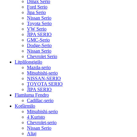
Dmax Serio
Ford Serio
Ĵipa Serio
Nissan Serio
Toyota Serio
VW Serio
ĴIPA SERIO
GMC-Serio
Dodge-Serio
Nissan Serio
Chevrolet Serio
Litplilongigilo
Mazda-serio
Mitsubishi-serio
NISSAN-SERIO
TOYOTA SERIO
ĴIPA SERIO
Flamluma Fendro
Cadillac-serio
Kotŝirmilo
Mitsubishi-serio
4 Kuristo
Chevrolet-serio
Nissan Serio
Aliaj