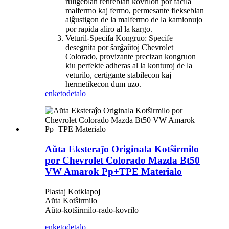
ruligeblan retireblan kovrilon por facila
malfermo kaj fermo, permesante flekseblan
alĝustigon de la malfermo de la kamionujo
por rapida aliro al la kargo.
Veturil-Specifa Kongruo: Specife
desegnita por ŝarĝaŭtoj Chevrolet
Colorado, provizante precizan kongruon
kiu perfekte adheras al la konturoj de la
veturilo, certigante stabilecon kaj
hermetikecon dum uzo.
enketo
detalo
Aŭta Eksteraĵo Originala Kotŝirmilo
por Chevrolet Colorado Mazda Bt50
VW Amarok Pp+TPE Materialo
Plastaj Kotklapoj
Aŭta Kotŝirmilo
Aŭto-kotŝirmilo-rado-kovrilo
enketo
detalo