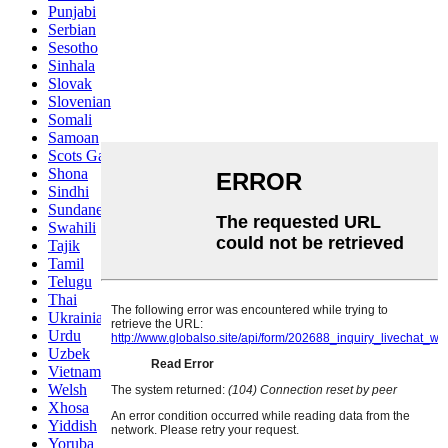
Punjabi
Serbian
Sesotho
Sinhala
Slovak
Slovenian
Somali
Samoan
Scots Gaelic
Shona
Sindhi
Sundanese
Swahili
Tajik
Tamil
Telugu
Thai
Ukrainian
Urdu
Uzbek
Vietnamese
Welsh
Xhosa
Yiddish
Yoruba