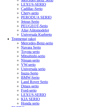
Mercedes Benz Serio
LEXUS-SERIO
Cadillac-Serio
Chery-serio
PERODUA SERIO
Jetour-Serio
PEUGEOT-Serio
Aliaj Aŭtomodeloj
Universala Kurbreto
Tegmentaj rakoj
Mercedes-Benz-serio
Navara Serio
Toyota serio
Mitsubishi-serio
Nissan-serio
VW-serio
Universala serio
Isuzu-Serio
BMW-Serio
Land Rover Serio
Dmax-serio
Ford-serio
LEXUS-SERIO
KIA SERIO
Honda serio