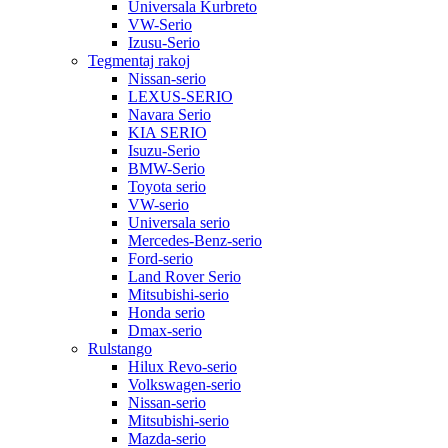
Universala Kurbreto
VW-Serio
Izusu-Serio
Tegmentaj rakoj
Nissan-serio
LEXUS-SERIO
Navara Serio
KIA SERIO
Isuzu-Serio
BMW-Serio
Toyota serio
VW-serio
Universala serio
Mercedes-Benz-serio
Ford-serio
Land Rover Serio
Mitsubishi-serio
Honda serio
Dmax-serio
Rulstango
Hilux Revo-serio
Volkswagen-serio
Nissan-serio
Mitsubishi-serio
Mazda-serio