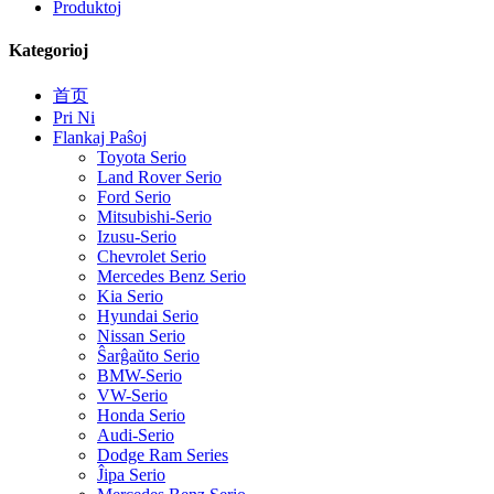
Produktoj
Kategorioj
首页
Pri Ni
Flankaj Paŝoj
Toyota Serio
Land Rover Serio
Ford Serio
Mitsubishi-Serio
Izusu-Serio
Chevrolet Serio
Mercedes Benz Serio
Kia Serio
Hyundai Serio
Nissan Serio
Ŝarĝaŭto Serio
BMW-Serio
VW-Serio
Honda Serio
Audi-Serio
Dodge Ram Series
Ĵipa Serio