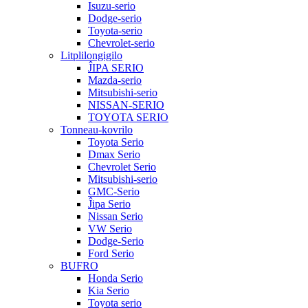
Isuzu-serio
Dodge-serio
Toyota-serio
Chevrolet-serio
Litplilongigilo
ĴIPA SERIO
Mazda-serio
Mitsubishi-serio
NISSAN-SERIO
TOYOTA SERIO
Tonneau-kovrilo
Toyota Serio
Dmax Serio
Chevrolet Serio
Mitsubishi-serio
GMC-Serio
Ĵipa Serio
Nissan Serio
VW Serio
Dodge-Serio
Ford Serio
BUFRO
Honda Serio
Kia Serio
Toyota serio