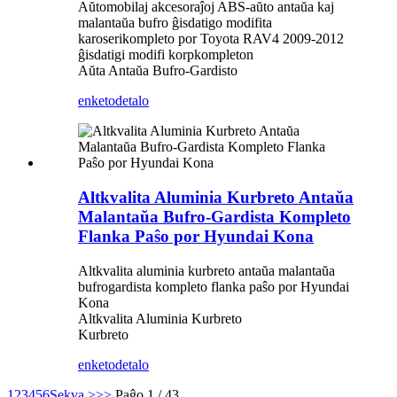
Aŭtomobilaj akcesoraĵoj ABS-aŭto antaŭa kaj
malantaŭa bufro ĝisdatigo modifita
karoserikompleto por Toyota RAV4 2009-2012
ĝisdatigi modifi korpkompleton
Aŭta Antaŭa Bufro-Gardisto
enketo
detalo
Altkvalita Aluminia Kurbreto Antaŭa
Malantaŭa Bufro-Gardista Kompleto
Flanka Paŝo por Hyundai Kona
Altkvalita aluminia kurbreto antaŭa malantaŭa
bufrogardista kompleto flanka paŝo por Hyundai
Kona
Altkvalita Aluminia Kurbreto
Kurbreto
enketo
detalo
1
2
3
4
5
6
Sekva >
>>
Paĝo 1 / 43