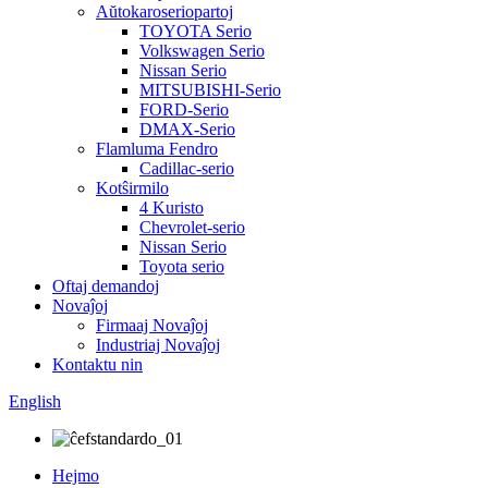
Aŭtokaroseriopartoj
TOYOTA Serio
Volkswagen Serio
Nissan Serio
MITSUBISHI-Serio
FORD-Serio
DMAX-Serio
Flamluma Fendro
Cadillac-serio
Kotŝirmilo
4 Kuristo
Chevrolet-serio
Nissan Serio
Toyota serio
Oftaj demandoj
Novaĵoj
Firmaaj Novaĵoj
Industriaj Novaĵoj
Kontaktu nin
English
Hejmo