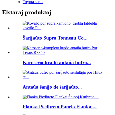
Toyota serio
Elstaraj produktoj
Ŝarĝaŭto Supra Tonneau Co...
Karoserio-krado antaŭa bufro...
Antaŭa ŝanĝo de ŝarĝaŭto...
Flanka Piedbreto Panelo Flanka ...