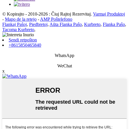
© Kopirajto - 2010-2026 : Ĉiuj Rajtoj Rezervitaj.
Varmaj Produktoj
-
Mapo de la retejo
-
AMP Poŝtelefono
Flankaj Paŝoj
,
Piedbretoj
,
Aŭta Flanka Paŝo
,
Kurbreto
,
Flanka Paŝo
,
Tacoma Kurbreto
,
Sendi retpoŝton
+8615850465840
WhatsApp
WeChat
x