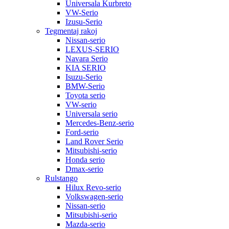
Universala Kurbreto
VW-Serio
Izusu-Serio
Tegmentaj rakoj
Nissan-serio
LEXUS-SERIO
Navara Serio
KIA SERIO
Isuzu-Serio
BMW-Serio
Toyota serio
VW-serio
Universala serio
Mercedes-Benz-serio
Ford-serio
Land Rover Serio
Mitsubishi-serio
Honda serio
Dmax-serio
Rulstango
Hilux Revo-serio
Volkswagen-serio
Nissan-serio
Mitsubishi-serio
Mazda-serio