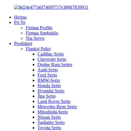
Hejmo
Pri Ni
Firmaa Profilo
Firmaa Spektaklo
Nia Servo
Produktoj
Flankaj Paŝoj
Cadillac-Serio
Chevrolet Serio
Dodge Ram Series
Audi-Serio
Ford Serio
BMW-Serio
Honda Serio
Hyundai Serio
Ĵipa Serio
Land Rover Serio
Mercedes Benz Serio
Mitsubishi-Serio
Nissan Serio
Ŝarĝaŭto Serio
Toyota Serio