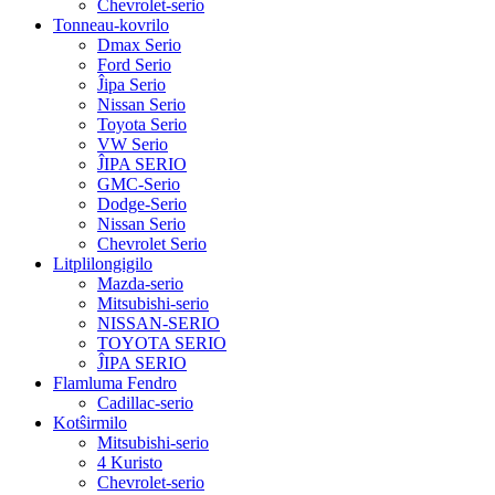
Chevrolet-serio
Tonneau-kovrilo
Dmax Serio
Ford Serio
Ĵipa Serio
Nissan Serio
Toyota Serio
VW Serio
ĴIPA SERIO
GMC-Serio
Dodge-Serio
Nissan Serio
Chevrolet Serio
Litplilongigilo
Mazda-serio
Mitsubishi-serio
NISSAN-SERIO
TOYOTA SERIO
ĴIPA SERIO
Flamluma Fendro
Cadillac-serio
Kotŝirmilo
Mitsubishi-serio
4 Kuristo
Chevrolet-serio