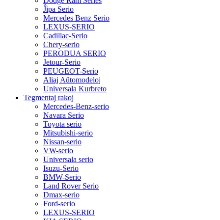
Dodge Ram Series
Ĵipa Serio
Mercedes Benz Serio
LEXUS-SERIO
Cadillac-Serio
Chery-serio
PERODUA SERIO
Jetour-Serio
PEUGEOT-Serio
Aliaj Aŭtomodeloj
Universala Kurbreto
Tegmentaj rakoj
Mercedes-Benz-serio
Navara Serio
Toyota serio
Mitsubishi-serio
Nissan-serio
VW-serio
Universala serio
Isuzu-Serio
BMW-Serio
Land Rover Serio
Dmax-serio
Ford-serio
LEXUS-SERIO