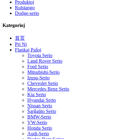
Produktoj
Rulstango
Dodge-serio
Kategorioj
首页
Pri Ni
Flankaj Paŝoj
Toyota Serio
Land Rover Serio
Ford Serio
Mitsubishi-Serio
Izusu-Serio
Chevrolet Serio
Mercedes Benz Serio
Kia Serio
Hyundai Serio
Nissan Serio
Ŝarĝaŭto Serio
BMW-Serio
VW-Serio
Honda Serio
Audi-Serio