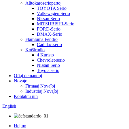
Aŭtokaroseriopartoj
TOYOTA Serio
Volkswagen Serio
Nissan Serio
MITSUBISHI-Serio
FORD-Serio
DMAX-Serio
Flamluma Fendro
Cadillac-serio
Kotŝirmilo
4 Kuristo
Chevrolet-serio
Nissan Serio
Toyota serio
Oftaj demandoj
Novaĵoj
Firmaaj Novaĵoj
Industriaj Novaĵoj
Kontaktu nin
English
Hejmo