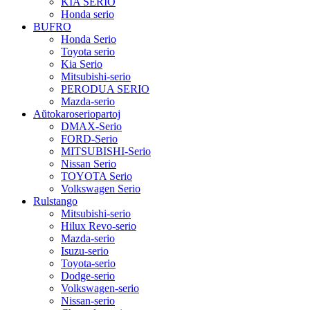
KIA SERIO
Honda serio
BUFRO
Honda Serio
Toyota serio
Kia Serio
Mitsubishi-serio
PERODUA SERIO
Mazda-serio
Aŭtokaroseriopartoj
DMAX-Serio
FORD-Serio
MITSUBISHI-Serio
Nissan Serio
TOYOTA Serio
Volkswagen Serio
Rulstango
Mitsubishi-serio
Hilux Revo-serio
Mazda-serio
Isuzu-serio
Toyota-serio
Dodge-serio
Volkswagen-serio
Nissan-serio