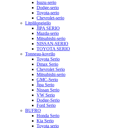
Isuzu-serio
Dodge-serio
Toyota-serio
Chevrolet-serio
Litplilongigilo
ĴIPA SERIO
Mazda-serio
Mitsubishi-serio
NISSAN-SERIO
TOYOTA SERIO
Tonneau-kovrilo
Toyota Serio
Dmax Serio
Chevrolet Serio
Mitsubishi-serio
GMC-Serio
Ĵipa Serio
Nissan Serio
VW Serio
Dodge-Serio
Ford Serio
BUFRO
Honda Serio
Kia Serio
Toyota serio