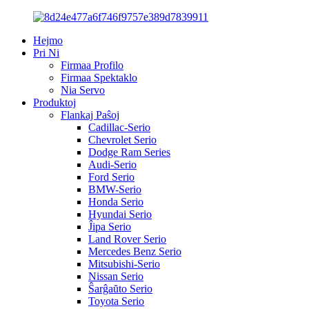
Hejmo
Pri Ni
Firmaa Profilo
Firmaa Spektaklo
Nia Servo
Produktoj
Flankaj Paŝoj
Cadillac-Serio
Chevrolet Serio
Dodge Ram Series
Audi-Serio
Ford Serio
BMW-Serio
Honda Serio
Hyundai Serio
Ĵipa Serio
Land Rover Serio
Mercedes Benz Serio
Mitsubishi-Serio
Nissan Serio
Ŝarĝaŭto Serio
Toyota Serio