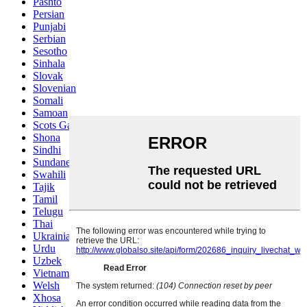
Pashto
Persian
Punjabi
Serbian
Sesotho
Sinhala
Slovak
Slovenian
Somali
Samoan
Scots Gaelic
Shona
Sindhi
Sundanese
Swahili
Tajik
Tamil
Telugu
Thai
Ukrainian
Urdu
Uzbek
Vietnamese
Welsh
Xhosa