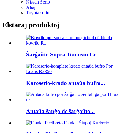
Nissan Serio
Aliaj
Toyota serio
Elstaraj produktoj
Ŝarĝaŭto Supra Tonneau Co...
Karoserio-krado antaŭa bufro...
Antaŭa ŝanĝo de ŝarĝaŭto...