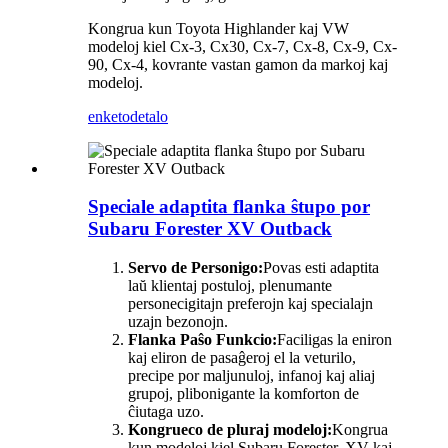
Kongrua kun Toyota Highlander kaj VW
modeloj kiel Cx-3, Cx30, Cx-7, Cx-8, Cx-9, Cx-
90, Cx-4, kovrante vastan gamon da markoj kaj
modeloj.
enketo
detalo
Speciale adaptita flanka ŝtupo por
Subaru Forester XV Outback
Servo de Personigo:
Povas esti adaptita
laŭ klientaj postuloj, plenumante
personecigitajn preferojn kaj specialajn
uzajn bezonojn.
Flanka Paŝo Funkcio:
Faciligas la eniron
kaj eliron de pasaĝeroj el la veturilo,
precipe por maljunuloj, infanoj kaj aliaj
grupoj, plibonigante la komforton de
ĉiutaga uzo.
Kongrueco de pluraj modeloj:
Kongrua
kun modeloj kiel Subaru Forester, XV kaj