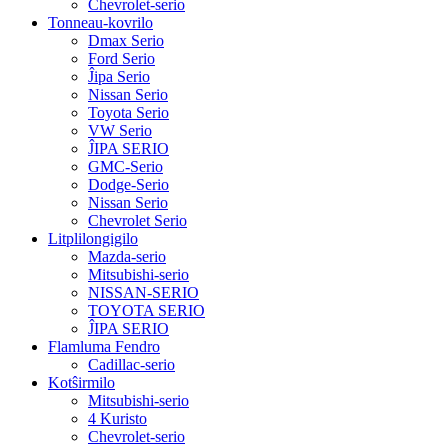
Chevrolet-serio
Tonneau-kovrilo
Dmax Serio
Ford Serio
Ĵipa Serio
Nissan Serio
Toyota Serio
VW Serio
ĴIPA SERIO
GMC-Serio
Dodge-Serio
Nissan Serio
Chevrolet Serio
Litplilongigilo
Mazda-serio
Mitsubishi-serio
NISSAN-SERIO
TOYOTA SERIO
ĴIPA SERIO
Flamluma Fendro
Cadillac-serio
Kotŝirmilo
Mitsubishi-serio
4 Kuristo
Chevrolet-serio