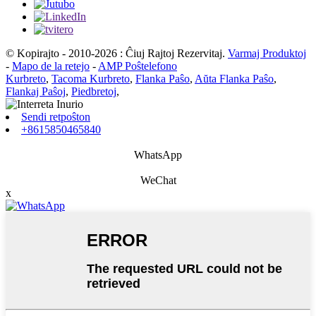
© Kopirajto - 2010-2026 : Ĉiuj Rajtoj Rezervitaj.
Varmaj Produktoj
-
Mapo de la retejo
-
AMP Poŝtelefono
Kurbreto
,
Tacoma Kurbreto
,
Flanka Paŝo
,
Aŭta Flanka Paŝo
,
Flankaj Paŝoj
,
Piedbretoj
,
Sendi retpoŝton
+8615850465840
WhatsApp
WeChat
x