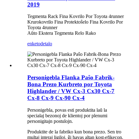
2019
Tegmenta Rack Fina Kovrilo Por Toyota 4runner
Krurokovrilo Fina Protektoŝelo Fina Kovrilo Por
Toyota 4runner
Aŭto Ekstera Tegmenta Relo Rako
enketo
detalo
Personigebla Flanka Paŝo Fabrik-
Bona Prezo Kurbreto por Toyota
Highlander / VW Cx-3 Cx30 Cx-7
Cx-8 Cx-9 Cx-90 Cx-4
Personigebla, povas esti produktita laŭ la
specialaj bezonoj de klientoj por plenumi
personigitajn postulojn.
Produktite de la fabriko kun bona prezo. Sen tro
multaj interaj ligiloj, ĝi havas altan kost-efikecon.