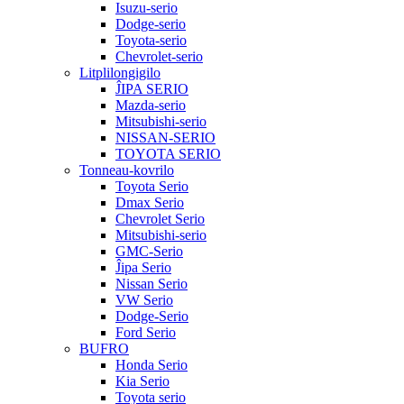
Isuzu-serio
Dodge-serio
Toyota-serio
Chevrolet-serio
Litplilongigilo
ĴIPA SERIO
Mazda-serio
Mitsubishi-serio
NISSAN-SERIO
TOYOTA SERIO
Tonneau-kovrilo
Toyota Serio
Dmax Serio
Chevrolet Serio
Mitsubishi-serio
GMC-Serio
Ĵipa Serio
Nissan Serio
VW Serio
Dodge-Serio
Ford Serio
BUFRO
Honda Serio
Kia Serio
Toyota serio