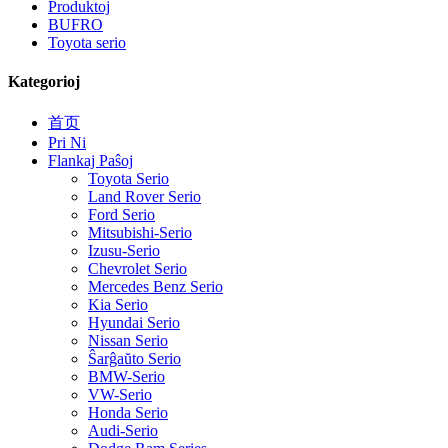
Produktoj
BUFRO
Toyota serio
Kategorioj
首页
Pri Ni
Flankaj Paŝoj
Toyota Serio
Land Rover Serio
Ford Serio
Mitsubishi-Serio
Izusu-Serio
Chevrolet Serio
Mercedes Benz Serio
Kia Serio
Hyundai Serio
Nissan Serio
Ŝarĝaŭto Serio
BMW-Serio
VW-Serio
Honda Serio
Audi-Serio