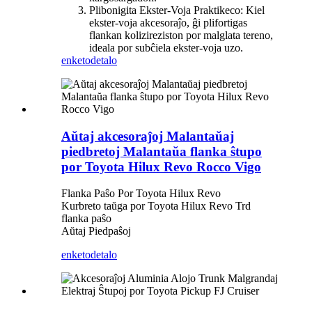
Plibonigita Ekster-Voja Praktikeco: Kiel
ekster-voja akcesoraĵo, ĝi plifortigas
flankan kolizireziston por malglata tereno,
ideala por subĉiela ekster-voja uzo.
enketo
detalo
Aŭtaj ​​akcesoraĵoj Malantaŭaj
piedbretoj Malantaŭa flanka ŝtupo
por Toyota Hilux Revo Rocco Vigo
Flanka Paŝo Por Toyota Hilux Revo
Kurbreto taŭga por Toyota Hilux Revo Trd
flanka paŝo
Aŭtaj ​​Piedpaŝoj
enketo
detalo