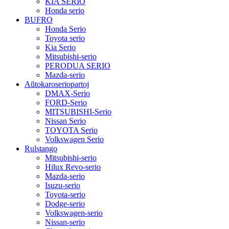
KIA SERIO
Honda serio
BUFRO
Honda Serio
Toyota serio
Kia Serio
Mitsubishi-serio
PERODUA SERIO
Mazda-serio
Aŭtokaroseriopartoj
DMAX-Serio
FORD-Serio
MITSUBISHI-Serio
Nissan Serio
TOYOTA Serio
Volkswagen Serio
Rulstango
Mitsubishi-serio
Hilux Revo-serio
Mazda-serio
Isuzu-serio
Toyota-serio
Dodge-serio
Volkswagen-serio
Nissan-serio