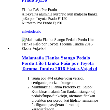
Prado Fj150
Flanka Paŝo Por Prado
Alt-kvalita aluminia kurbreto kun malpeza flanka
paŝo por Toyota Prado FJ150
Kurbreto Por Prado Fj150
enketo
detalo
Malantaŭa Flanka Stango Pedalo
Pordo Lito Flanka Paŝo por Toyota
Tacoma Tundra 2016 Ekster-Voja4x4
taŭga por 4×4 ekster-vojaj versioj,
certigante precizan kongruon.
Multfunkcia Flanka Protekto kaj Ŝtupo:
Kombinas malantaŭan flankan stango kaj
pedalo/ŝtupo-funkciojn, ofertante flankan
protekton por pordoj kaj litplato, samtempe
faciligante pasaĝeran aliron kaj
kargoŝarĝadon.