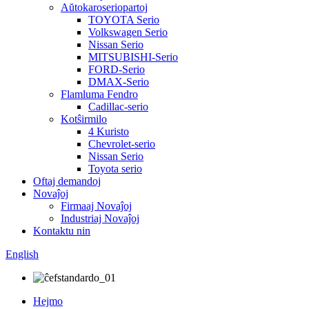
Aŭtokaroseriopartoj
TOYOTA Serio
Volkswagen Serio
Nissan Serio
MITSUBISHI-Serio
FORD-Serio
DMAX-Serio
Flamluma Fendro
Cadillac-serio
Kotŝirmilo
4 Kuristo
Chevrolet-serio
Nissan Serio
Toyota serio
Oftaj demandoj
Novaĵoj
Firmaaj Novaĵoj
Industriaj Novaĵoj
Kontaktu nin
English
Hejmo