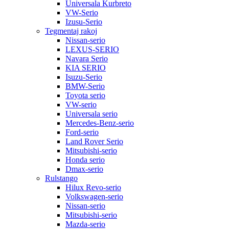
Universala Kurbreto
VW-Serio
Izusu-Serio
Tegmentaj rakoj
Nissan-serio
LEXUS-SERIO
Navara Serio
KIA SERIO
Isuzu-Serio
BMW-Serio
Toyota serio
VW-serio
Universala serio
Mercedes-Benz-serio
Ford-serio
Land Rover Serio
Mitsubishi-serio
Honda serio
Dmax-serio
Rulstango
Hilux Revo-serio
Volkswagen-serio
Nissan-serio
Mitsubishi-serio
Mazda-serio