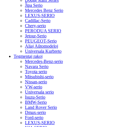
Dodge Ram Series
Ĵipa Serio
Mercedes Benz Serio
LEXUS-SERIO
Cadillac-Serio
Chery-serio
PERODUA SERIO
Jetour-Serio
PEUGEOT-Serio
Aliaj Aŭtomodeloj
Universala Kurbreto
Tegmentaj rakoj
Mercedes-Benz-serio
Navara Serio
Toyota serio
Mitsubishi-serio
Nissan-serio
VW-serio
Universala serio
Isuzu-Serio
BMW-Serio
Land Rover Serio
Dmax-serio
Ford-serio
LEXUS-SERIO