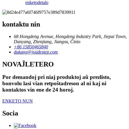
enketo
detalo
kontaktu nin
68 Hongdeng Avenue, Hongdeng Industry Park, Jiepai Town,
Danyang, Zhenjiang, Jiangsu, Ĉinio
+86 15850465840
dukang@jssidestep.com
NOVAĴLETERO
Por demandoj pri niaj produktoj aŭ prezlisto,
bonvolu lasi vian retpoŝtadreson al ni kaj ni
kontaktos vin ene de 24 horoj.
ENKETO NUN
Socia