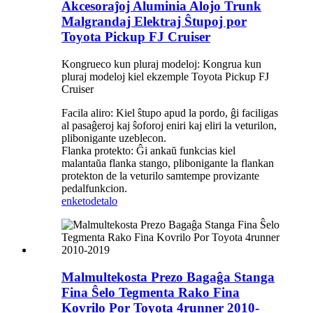
Akcesoraĵoj Aluminia Alojo Trunk
Malgrandaj Elektraj Ŝtupoj por
Toyota Pickup FJ Cruiser
Kongrueco kun pluraj modeloj: Kongrua kun
pluraj modeloj kiel ekzemple Toyota Pickup FJ
Cruiser
Facila aliro: Kiel ŝtupo apud la pordo, ĝi faciligas
al pasaĝeroj kaj ŝoforoj eniri kaj eliri la veturilon,
plibonigante uzeblecon.
Flanka protekto: Ĝi ankaŭ funkcias kiel
malantaŭa flanka stango, plibonigante la flankan
protekton de la veturilo samtempe provizante
pedalfunkcion.
enketo
detalo
Malmultekosta Prezo Bagaĝa Stanga
Fina Ŝelo Tegmenta Rako Fina
Kovrilo Por Toyota 4runner 2010-