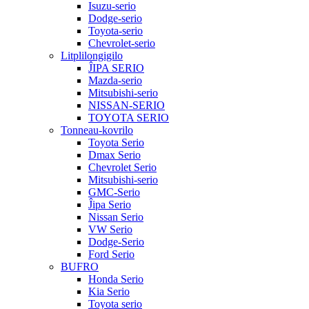
Isuzu-serio
Dodge-serio
Toyota-serio
Chevrolet-serio
Litplilongigilo
ĴIPA SERIO
Mazda-serio
Mitsubishi-serio
NISSAN-SERIO
TOYOTA SERIO
Tonneau-kovrilo
Toyota Serio
Dmax Serio
Chevrolet Serio
Mitsubishi-serio
GMC-Serio
Ĵipa Serio
Nissan Serio
VW Serio
Dodge-Serio
Ford Serio
BUFRO
Honda Serio
Kia Serio
Toyota serio