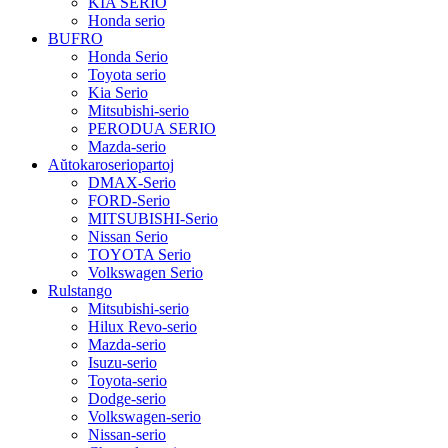
KIA SERIO
Honda serio
BUFRO
Honda Serio
Toyota serio
Kia Serio
Mitsubishi-serio
PERODUA SERIO
Mazda-serio
Aŭtokaroseriopartoj
DMAX-Serio
FORD-Serio
MITSUBISHI-Serio
Nissan Serio
TOYOTA Serio
Volkswagen Serio
Rulstango
Mitsubishi-serio
Hilux Revo-serio
Mazda-serio
Isuzu-serio
Toyota-serio
Dodge-serio
Volkswagen-serio
Nissan-serio