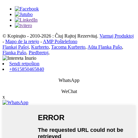
© Kopirajto - 2010-2026 : Ĉiuj Rajtoj Rezervitaj.
Varmaj Produktoj
-
Mapo de la retejo
-
AMP Poŝtelefono
Flankaj Paŝoj
,
Kurbreto
,
Tacoma Kurbreto
,
Aŭta Flanka Paŝo
,
Flanka Paŝo
,
Piedbretoj
,
Sendi retpoŝton
+8615850465840
WhatsApp
WeChat
x