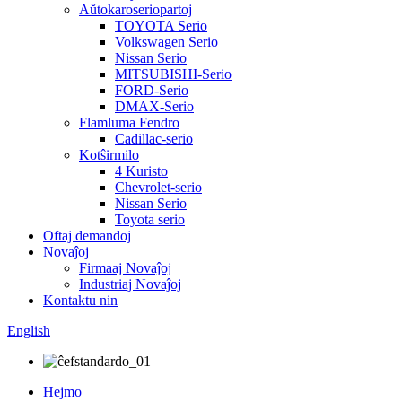
Aŭtokaroseriopartoj
TOYOTA Serio
Volkswagen Serio
Nissan Serio
MITSUBISHI-Serio
FORD-Serio
DMAX-Serio
Flamluma Fendro
Cadillac-serio
Kotŝirmilo
4 Kuristo
Chevrolet-serio
Nissan Serio
Toyota serio
Oftaj demandoj
Novaĵoj
Firmaaj Novaĵoj
Industriaj Novaĵoj
Kontaktu nin
English
Hejmo