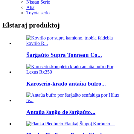
Nissan Serio
Aliaj
Toyota serio
Elstaraj produktoj
Ŝarĝaŭto Supra Tonneau Co...
Karoserio-krado antaŭa bufro...
Antaŭa ŝanĝo de ŝarĝaŭto...