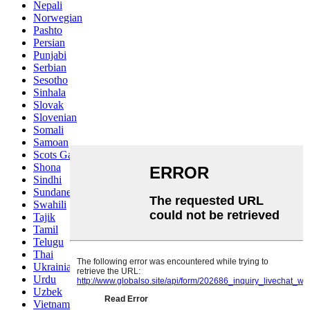
Nepali
Norwegian
Pashto
Persian
Punjabi
Serbian
Sesotho
Sinhala
Slovak
Slovenian
Somali
Samoan
Scots Gaelic
Shona
Sindhi
Sundanese
Swahili
Tajik
Tamil
Telugu
Thai
Ukrainian
Urdu
Uzbek
Vietnamese