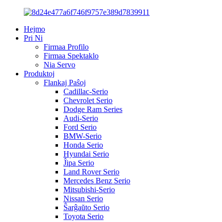
Hejmo
Pri Ni
Firmaa Profilo
Firmaa Spektaklo
Nia Servo
Produktoj
Flankaj Paŝoj
Cadillac-Serio
Chevrolet Serio
Dodge Ram Series
Audi-Serio
Ford Serio
BMW-Serio
Honda Serio
Hyundai Serio
Ĵipa Serio
Land Rover Serio
Mercedes Benz Serio
Mitsubishi-Serio
Nissan Serio
Ŝarĝaŭto Serio
Toyota Serio