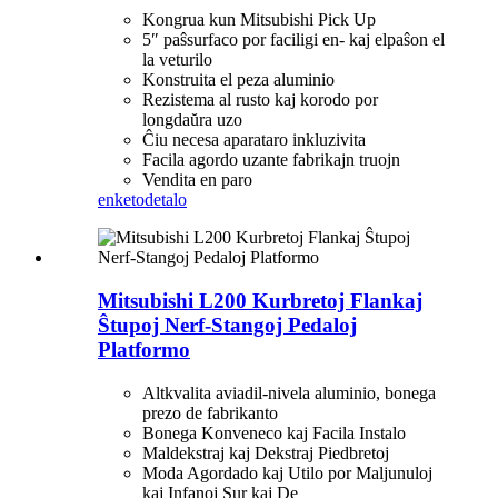
Kongrua kun Mitsubishi Pick Up
5″ paŝsurfaco por faciligi en- kaj elpaŝon el
la veturilo
Konstruita el peza aluminio
Rezistema al rusto kaj korodo por
longdaŭra uzo
Ĉiu necesa aparataro inkluzivita
Facila agordo uzante fabrikajn truojn
Vendita en paro
enketo
detalo
Mitsubishi L200 Kurbretoj Flankaj
Ŝtupoj Nerf-Stangoj Pedaloj
Platformo
Altkvalita aviadil-nivela aluminio, bonega
prezo de fabrikanto
Bonega Konveneco kaj Facila Instalo
Maldekstraj kaj Dekstraj Piedbretoj
Moda Agordado kaj Utilo por Maljunuloj
kaj Infanoj Sur kaj De