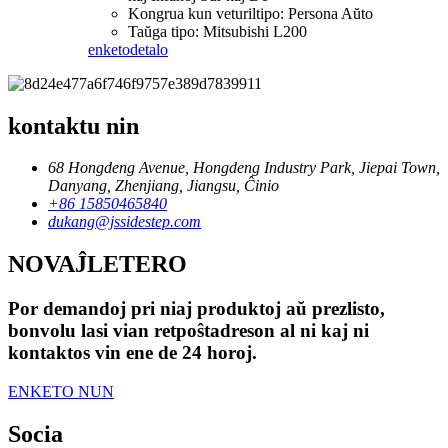
Kongrua kun veturiltipo: Persona Aŭto
Taŭga tipo: Mitsubishi L200
enketo
detalo
kontaktu nin
68 Hongdeng Avenue, Hongdeng Industry Park, Jiepai Town,
Danyang, Zhenjiang, Jiangsu, Ĉinio
+86 15850465840
dukang@jssidestep.com
NOVAĴLETERO
Por demandoj pri niaj produktoj aŭ prezlisto,
bonvolu lasi vian retpoŝtadreson al ni kaj ni
kontaktos vin ene de 24 horoj.
ENKETO NUN
Socia