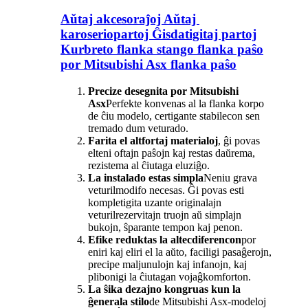
Aŭtaj ​​akcesoraĵoj Aŭtaj ​​
karoseriopartoj Ĝisdatigitaj partoj
Kurbreto flanka stango flanka paŝo
por Mitsubishi Asx flanka paŝo
Precize desegnita por Mitsubishi
Asx
Perfekte konvenas al la flanka korpo
de ĉiu modelo, certigante stabilecon sen
tremado dum veturado.
Farita el altfortaj materialoj
, ĝi povas
elteni oftajn paŝojn kaj restas daŭrema,
rezistema al ĉiutaga eluziĝo.
La instalado estas simpla
Neniu grava
veturilmodifo necesas. Ĝi povas esti
kompletigita uzante originalajn
veturilrezervitajn truojn aŭ simplajn
bukojn, ŝparante tempon kaj penon.
Efike reduktas la altecdiferencon
por
eniri kaj eliri el la aŭto, faciligi pasaĝerojn,
precipe maljunulojn kaj infanojn, kaj
plibonigi la ĉiutagan vojaĝkomforton.
La ŝika dezajno kongruas kun la
ĝenerala stilo
de Mitsubishi Asx-modeloj