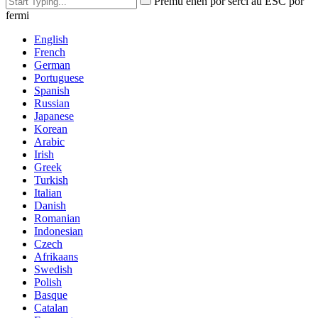
Premu enen por serĉi aŭ ESC por
fermi
English
French
German
Portuguese
Spanish
Russian
Japanese
Korean
Arabic
Irish
Greek
Turkish
Italian
Danish
Romanian
Indonesian
Czech
Afrikaans
Swedish
Polish
Basque
Catalan