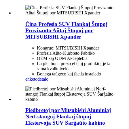
Ĉina Profesia SUV Flankaj Ŝtupoj
Provizanto Aŭtaj ​​Ŝtupoj por
MITSUBISHI Xpander
Kongruo: MITSUBISHI Xpander
Profesia Aŭto-Kurbreto Fabriko
OEM kaj ODM Akceptebla
La plej bona prezo el ĉiuj produktoj je la
sama kvalitnivelo
Bonega taŭgeco kaj facila instalado
enketo
detalo
Piedbretoj por Mitsubishi Aluminiaj
Nerf-stangoj Flankaj ŝtupoj
Ekstervoja SUV Ŝarĝaŭto kabino