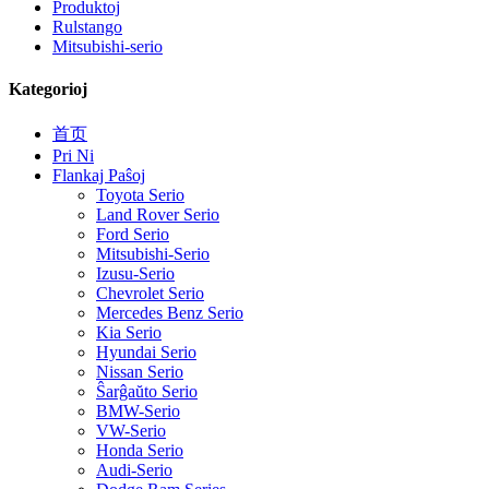
Produktoj
Rulstango
Mitsubishi-serio
Kategorioj
首页
Pri Ni
Flankaj Paŝoj
Toyota Serio
Land Rover Serio
Ford Serio
Mitsubishi-Serio
Izusu-Serio
Chevrolet Serio
Mercedes Benz Serio
Kia Serio
Hyundai Serio
Nissan Serio
Ŝarĝaŭto Serio
BMW-Serio
VW-Serio
Honda Serio
Audi-Serio