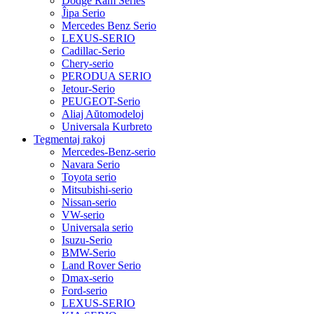
Dodge Ram Series
Ĵipa Serio
Mercedes Benz Serio
LEXUS-SERIO
Cadillac-Serio
Chery-serio
PERODUA SERIO
Jetour-Serio
PEUGEOT-Serio
Aliaj Aŭtomodeloj
Universala Kurbreto
Tegmentaj rakoj
Mercedes-Benz-serio
Navara Serio
Toyota serio
Mitsubishi-serio
Nissan-serio
VW-serio
Universala serio
Isuzu-Serio
BMW-Serio
Land Rover Serio
Dmax-serio
Ford-serio
LEXUS-SERIO