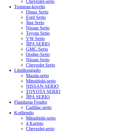
Chevrolet-serio
Tonneau-kovrilo
Dmax Serio
Ford Serio
Ĵipa Serio
Nissan Serio
Toyota Serio
VW Serio
ĴIPA SERIO
GMC-Serio
Dodge-Serio
Nissan Serio
Chevrolet Serio
Litplilongigilo
Mazda-serio
Mitsubishi-serio
NISSAN-SERIO
TOYOTA SERIO
ĴIPA SERIO
Flamluma Fendro
Cadillac-serio
Kotŝirmilo
Mitsubishi-serio
4 Kuristo
Chevrolet-serio