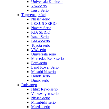
Universala Kurbreto
VW-Serio
Izusu-Serio
Tegmentaj rakoj
Nissan-serio
LEXUS-SERIO
Navara Serio
KIA SERIO
Isuzu-Serio
BMW-Serio
Toyota serio
VW-serio
Universala serio
Mercedes-Benz-serio
Ford-serio
Land Rover Serio
Mitsubishi-serio
Honda serio
Dmax-serio
Rulstango
Hilux Revo-serio
Volkswagen-serio
Nissan-serio
Mitsubishi-serio
Mazda-serio