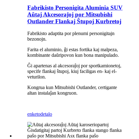
Fabrikisto Personigita Aluminia SUV
Aŭtaj ​​Akcesoraĵoj por Mitsubishi
Outlander Flankaj Ŝtupoj Kurbretoj
Fabrikisto adaptita por plenumi personigitajn
bezonojn.
Farita el aluminio, ĝi estas fortika kaj malpeza,
kombinante daŭripovon kun bona manipulado.
Ĝi apartenas al akcesoraĵoj por sportkamionetoj,
specife flankaj ŝtupoj, kiuj faciligas en- kaj el-
veturilon.
Kongrua kun Mitsubishi Outlander, certigante
altan instalaĵan kongruon.
enketo
detalo