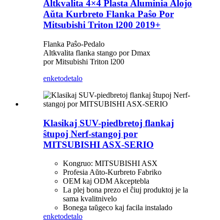
Altkvalita 4×4 Plasta Aluminia Alojo
Aŭta Kurbreto Flanka Paŝo Por
Mitsubishi Triton l200 2019+
Flanka Paŝo-Pedalo
Altkvalita flanka stango por Dmax
por Mitsubishi Triton l200
enketo
detalo
Klasikaj SUV-piedbretoj flankaj
ŝtupoj Nerf-stangoj por
MITSUBISHI ASX-SERIO
Kongruo: MITSUBISHI ASX
Profesia Aŭto-Kurbreto Fabriko
OEM kaj ODM Akceptebla
La plej bona prezo el ĉiuj produktoj je la
sama kvalitnivelo
Bonega taŭgeco kaj facila instalado
enketo
detalo