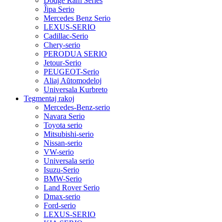
Dodge Ram Series
Ĵipa Serio
Mercedes Benz Serio
LEXUS-SERIO
Cadillac-Serio
Chery-serio
PERODUA SERIO
Jetour-Serio
PEUGEOT-Serio
Aliaj Aŭtomodeloj
Universala Kurbreto
Tegmentaj rakoj
Mercedes-Benz-serio
Navara Serio
Toyota serio
Mitsubishi-serio
Nissan-serio
VW-serio
Universala serio
Isuzu-Serio
BMW-Serio
Land Rover Serio
Dmax-serio
Ford-serio
LEXUS-SERIO