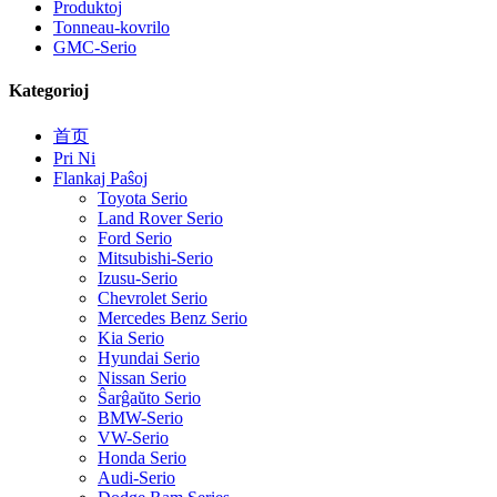
Produktoj
Tonneau-kovrilo
GMC-Serio
Kategorioj
首页
Pri Ni
Flankaj Paŝoj
Toyota Serio
Land Rover Serio
Ford Serio
Mitsubishi-Serio
Izusu-Serio
Chevrolet Serio
Mercedes Benz Serio
Kia Serio
Hyundai Serio
Nissan Serio
Ŝarĝaŭto Serio
BMW-Serio
VW-Serio
Honda Serio
Audi-Serio