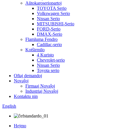
Aŭtokaroseriopartoj
TOYOTA Serio
Volkswagen Serio
Nissan Serio
MITSUBISHI-Serio
FORD-Serio
DMAX-Serio
Flamluma Fendro
Cadillac-serio
Kotŝirmilo
4 Kuristo
Chevrolet-serio
Nissan Serio
Toyota serio
Oftaj demandoj
Novaĵoj
Firmaaj Novaĵoj
Industriaj Novaĵoj
Kontaktu nin
English
Hejmo