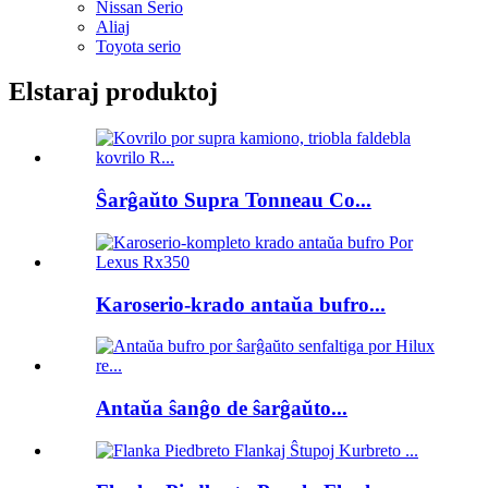
Nissan Serio
Aliaj
Toyota serio
Elstaraj produktoj
Ŝarĝaŭto Supra Tonneau Co...
Karoserio-krado antaŭa bufro...
Antaŭa ŝanĝo de ŝarĝaŭto...