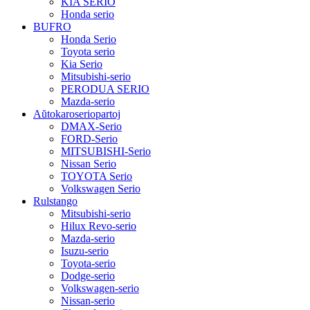
KIA SERIO
Honda serio
BUFRO
Honda Serio
Toyota serio
Kia Serio
Mitsubishi-serio
PERODUA SERIO
Mazda-serio
Aŭtokaroseriopartoj
DMAX-Serio
FORD-Serio
MITSUBISHI-Serio
Nissan Serio
TOYOTA Serio
Volkswagen Serio
Rulstango
Mitsubishi-serio
Hilux Revo-serio
Mazda-serio
Isuzu-serio
Toyota-serio
Dodge-serio
Volkswagen-serio
Nissan-serio