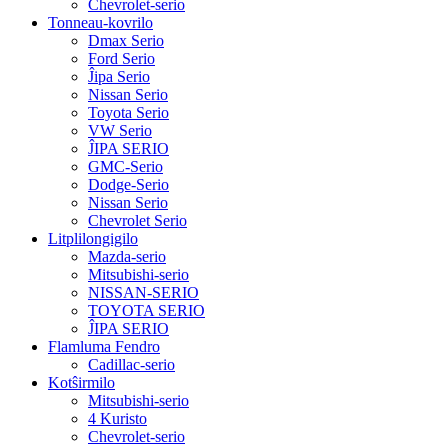
Chevrolet-serio
Tonneau-kovrilo
Dmax Serio
Ford Serio
Ĵipa Serio
Nissan Serio
Toyota Serio
VW Serio
ĴIPA SERIO
GMC-Serio
Dodge-Serio
Nissan Serio
Chevrolet Serio
Litplilongigilo
Mazda-serio
Mitsubishi-serio
NISSAN-SERIO
TOYOTA SERIO
ĴIPA SERIO
Flamluma Fendro
Cadillac-serio
Kotŝirmilo
Mitsubishi-serio
4 Kuristo
Chevrolet-serio