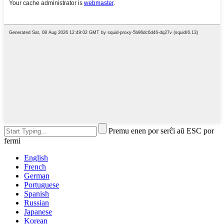
Premu enen por serĉi aŭ ESC por
fermi
English
French
German
Portuguese
Spanish
Russian
Japanese
Korean