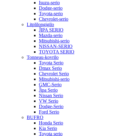
Isuzu-serio
Dodge-serio
Toyota-serio
Chevrolet-serio
Litplilongigilo
ĴIPA SERIO
Mazda-serio
Mitsubishi-serio
NISSAN-SERIO
TOYOTA SERIO
Tonneau-kovrilo
Toyota Serio
Dmax Serio
Chevrolet Serio
Mitsubishi-serio
GMC-Serio
Ĵipa Serio
Nissan Serio
VW Serio
Dodge-Serio
Ford Serio
BUFRO
Honda Serio
Kia Serio
Toyota serio