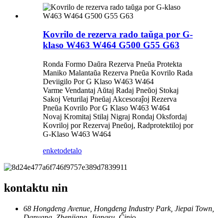
Kovrilo de rezerva rado taŭga por G-
klaso W463 W464 G500 G55 G63
Ronda Formo Daŭra Rezerva Pneŭa Protekta
Maniko Malantaŭa Rezerva Pneŭa Kovrilo Rada
Deviigilo Por G Klaso W463 W464
Varme Vendantaj Aŭtaj ​​Radaj Pneŭoj Stokaj
Sakoj Veturilaj Pneŭaj Akcesoraĵoj Rezerva
Pneŭa Kovrilo Por G Klaso W463 W464
Novaj Kromitaj Stilaj Nigraj Rondaj Oksfordaj
Kovriloj por Rezervaj Pneŭoj, Radprotektiloj por
G-Klaso W463 W464
enketo
detalo
kontaktu nin
68 Hongdeng Avenue, Hongdeng Industry Park, Jiepai Town,
Danyang, Zhenjiang, Jiangsu, Ĉinio