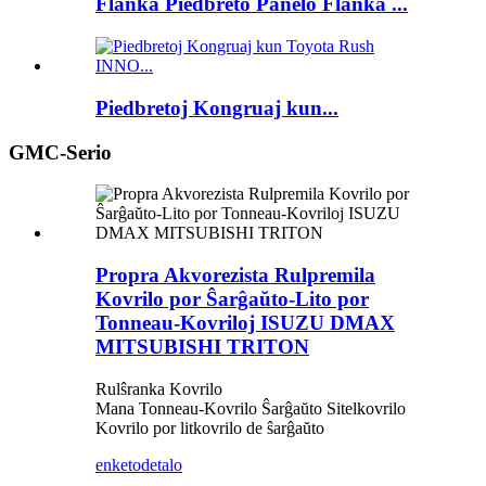
Flanka Piedbreto Panelo Flanka ...
Piedbretoj Kongruaj kun...
GMC-Serio
Propra Akvorezista Rulpremila
Kovrilo por Ŝarĝaŭto-Lito por
Tonneau-Kovriloj ISUZU DMAX
MITSUBISHI TRITON
Rulŝranka Kovrilo
Mana Tonneau-Kovrilo Ŝarĝaŭto Sitelkovrilo
Kovrilo por litkovrilo de ŝarĝaŭto
enketo
detalo