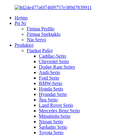
Hejmo
Pri Ni
Firmaa Profilo
Firmaa Spektaklo
Nia Servo
Produktoj
Flankaj Paŝoj
Cadillac-Serio
Chevrolet Serio
Dodge Ram Series
Audi-Serio
Ford Serio
BMW-Serio
Honda Serio
Hyundai Serio
Ĵipa Serio
Land Rover Serio
Mercedes Benz Serio
Mitsubishi-Serio
Nissan Serio
Ŝarĝaŭto Serio
Toyota Serio