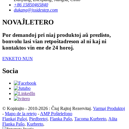
+86 15850465840
dukang@jssidestep.com
NOVAĴLETERO
Por demandoj pri niaj produktoj aŭ prezlisto,
bonvolu lasi vian retpoŝtadreson al ni kaj ni
kontaktos vin ene de 24 horoj.
ENKETO NUN
Socia
© Kopirajto - 2010-2026 : Ĉiuj Rajtoj Rezervitaj.
Varmaj Produktoj
-
Mapo de la retejo
-
AMP Poŝtelefono
Flankaj Paŝoj
,
Piedbretoj
,
Flanka Paŝo
,
Tacoma Kurbreto
,
Aŭta
Flanka Paŝo
,
Kurbreto
,