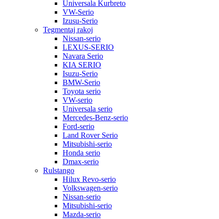
Universala Kurbreto
VW-Serio
Izusu-Serio
Tegmentaj rakoj
Nissan-serio
LEXUS-SERIO
Navara Serio
KIA SERIO
Isuzu-Serio
BMW-Serio
Toyota serio
VW-serio
Universala serio
Mercedes-Benz-serio
Ford-serio
Land Rover Serio
Mitsubishi-serio
Honda serio
Dmax-serio
Rulstango
Hilux Revo-serio
Volkswagen-serio
Nissan-serio
Mitsubishi-serio
Mazda-serio