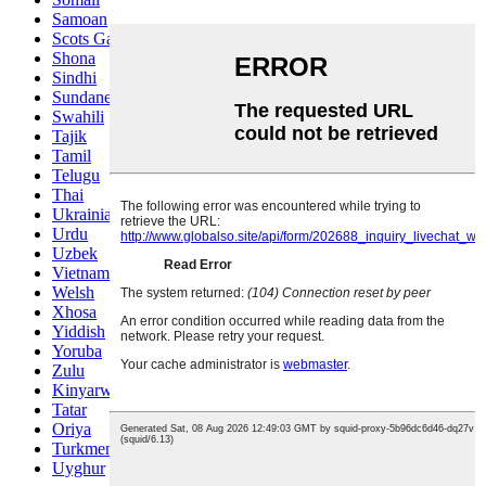
Samoan
Scots Gaelic
Shona
Sindhi
Sundanese
Swahili
Tajik
Tamil
Telugu
Thai
Ukrainian
Urdu
Uzbek
Vietnamese
Welsh
Xhosa
Yiddish
Yoruba
Zulu
Kinyarwanda
Tatar
Oriya
Turkmen
Uyghur