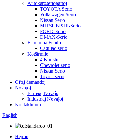
Aŭtokaroseriopartoj
TOYOTA Serio
Volkswagen Serio
Nissan Serio
MITSUBISHI-Serio
FORD-Serio
DMAX-Serio
Flamluma Fendro
Cadillac-serio
Kotŝirmilo
4 Kuristo
Chevrolet-serio
Nissan Serio
Toyota serio
Oftaj demandoj
Novaĵoj
Firmaaj Novaĵoj
Industriaj Novaĵoj
Kontaktu nin
English
Hejmo