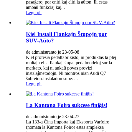
pasaĝeroj por eniri kaj eliri la aŭton. Ili estas
ambaŭ funkciaj kaj...
Legu pli
Kiel Instali Flankajn Ŝtupojn por
SUV-Aŭto?
de administranto je 23-05-08
Kiel profesia pedalfabrikisto, ni produktas la plej
multajn el la flankaj ŝtupaj pedalmodeloj sur la
merkato, kaj ni ankaŭ povas provizi
instalaĵmetodojn. Ni montros nian Audi Q7-
ŝubreton-instaladon sube: ...
Legu pli
La Kantona Foiro sukcese finiĝis!
de administranto je 23-04-27
La 133-a Ĉina Importa kaj Eksporta Varfoiro
(nomata la Kantona Foiro) estas ampleksa