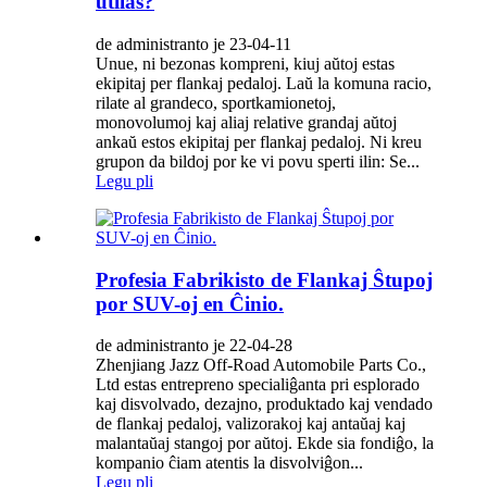
utilas?
de administranto je 23-04-11
Unue, ni bezonas kompreni, kiuj aŭtoj estas
ekipitaj per flankaj pedaloj. Laŭ la komuna racio,
rilate al grandeco, sportkamionetoj,
monovolumoj kaj aliaj relative grandaj aŭtoj
ankaŭ estos ekipitaj per flankaj pedaloj. Ni kreu
grupon da bildoj por ke vi povu sperti ilin: Se...
Legu pli
Profesia Fabrikisto de Flankaj Ŝtupoj
por SUV-oj en Ĉinio.
de administranto je 22-04-28
Zhenjiang Jazz Off-Road Automobile Parts Co.,
Ltd estas entrepreno specialiĝanta pri esplorado
kaj disvolvado, dezajno, produktado kaj vendado
de flankaj pedaloj, valizorakoj kaj antaŭaj kaj
malantaŭaj stangoj por aŭtoj. Ekde sia fondiĝo, la
kompanio ĉiam atentis la disvolviĝon...
Legu pli