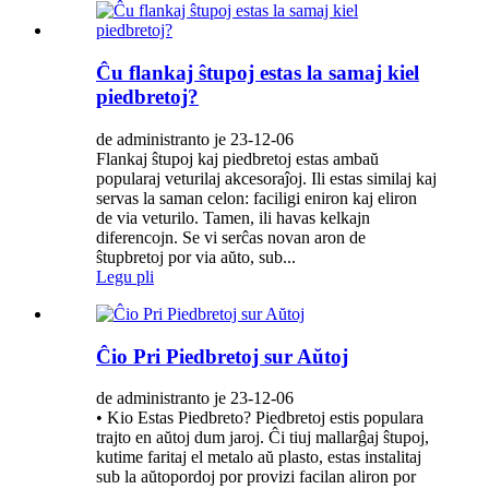
Ĉu flankaj ŝtupoj estas la samaj kiel
piedbretoj?
de administranto je 23-12-06
Flankaj ŝtupoj kaj piedbretoj estas ambaŭ
popularaj veturilaj akcesoraĵoj. Ili estas similaj kaj
servas la saman celon: faciligi eniron kaj eliron
de via veturilo. Tamen, ili havas kelkajn
diferencojn. Se vi serĉas novan aron de
ŝtupbretoj por via aŭto, sub...
Legu pli
Ĉio Pri Piedbretoj sur Aŭtoj
de administranto je 23-12-06
• Kio Estas Piedbreto? Piedbretoj estis populara
trajto en aŭtoj dum jaroj. Ĉi tiuj mallarĝaj ŝtupoj,
kutime faritaj el metalo aŭ plasto, estas instalitaj
sub la aŭtopordoj por provizi facilan aliron por