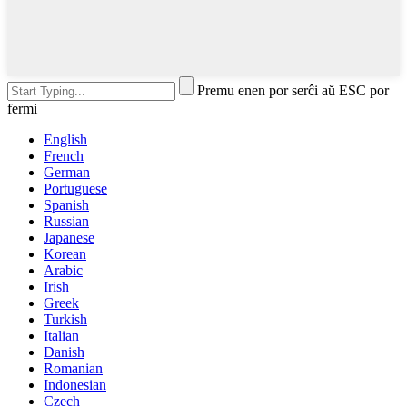
Premu enen por serĉi aŭ ESC por
fermi
English
French
German
Portuguese
Spanish
Russian
Japanese
Korean
Arabic
Irish
Greek
Turkish
Italian
Danish
Romanian
Indonesian
Czech