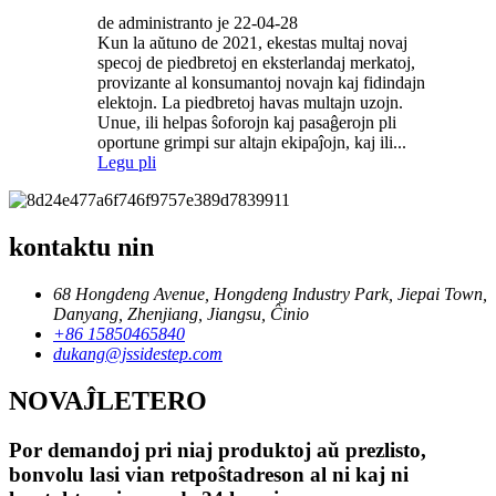
de administranto je 22-04-28
Kun la aŭtuno de 2021, ekestas multaj novaj
specoj de piedbretoj en eksterlandaj merkatoj,
provizante al konsumantoj novajn kaj fidindajn
elektojn. La piedbretoj havas multajn uzojn.
Unue, ili helpas ŝoforojn kaj pasaĝerojn pli
oportune grimpi sur altajn ekipaĵojn, kaj ili...
Legu pli
kontaktu nin
68 Hongdeng Avenue, Hongdeng Industry Park, Jiepai Town,
Danyang, Zhenjiang, Jiangsu, Ĉinio
+86 15850465840
dukang@jssidestep.com
NOVAĴLETERO
Por demandoj pri niaj produktoj aŭ prezlisto,
bonvolu lasi vian retpoŝtadreson al ni kaj ni