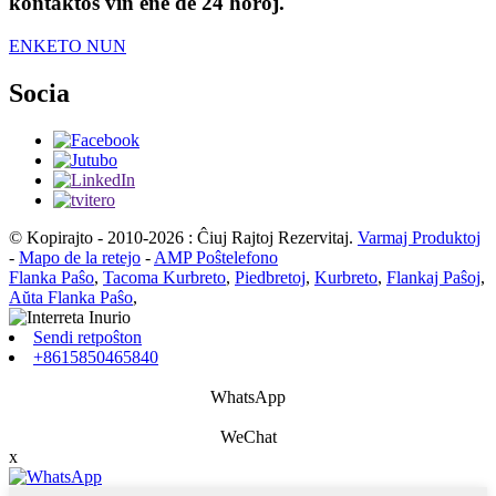
kontaktos vin ene de 24 horoj.
ENKETO NUN
Socia
© Kopirajto - 2010-2026 : Ĉiuj Rajtoj Rezervitaj.
Varmaj Produktoj
-
Mapo de la retejo
-
AMP Poŝtelefono
Flanka Paŝo
,
Tacoma Kurbreto
,
Piedbretoj
,
Kurbreto
,
Flankaj Paŝoj
,
Aŭta Flanka Paŝo
,
Sendi retpoŝton
+8615850465840
WhatsApp
WeChat
x