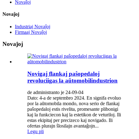
Novaĵoj
Novaĵoj
Industriaj Novaĵoj
Firmaaj Novaĵoj
Novaĵoj
Novigaj flankaj paŝopedaloj
revoluciigas la aŭtomobilindustrion
de administranto je 24-09-04
Dato: 4-a de septembro 2024. En signifa evoluo
por la aŭtomobila mondo, nova serio de flankaj
paŝopedaloj estis rivelita, promesante plibonigi
kaj la funkciecon kaj la estetikon de veturiloj. Ili
estas ekipitaj per precizeco kaj novigado. Ili
ofertas plurajn ŝlosilajn avantaĝojn...
Legu pli