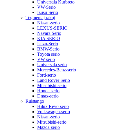
Universala Kurbreto
VW-Serio
Izusu-Serio
Tegmentaj rakoj
Nissan-serio
LEXUS-SERIO
Navara Serio
KIA SERIO
Isuzu-Serio
BMW-Serio
Toyota serio
VW-serio
Universala serio
Mercedes-Benz-serio
Ford-serio
Land Rover Serio
Mitsubishi-serio
Honda serio
Dmax-serio
Rulstango
Hilux Revo-serio
Volkswagen-serio
Nissan-serio
Mitsubishi-serio
Mazda-serio