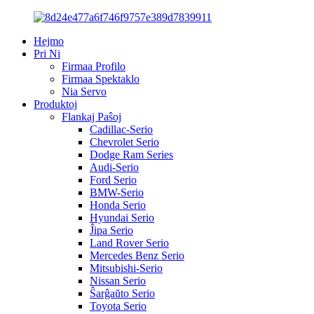
Hejmo
Pri Ni
Firmaa Profilo
Firmaa Spektaklo
Nia Servo
Produktoj
Flankaj Paŝoj
Cadillac-Serio
Chevrolet Serio
Dodge Ram Series
Audi-Serio
Ford Serio
BMW-Serio
Honda Serio
Hyundai Serio
Ĵipa Serio
Land Rover Serio
Mercedes Benz Serio
Mitsubishi-Serio
Nissan Serio
Ŝarĝaŭto Serio
Toyota Serio