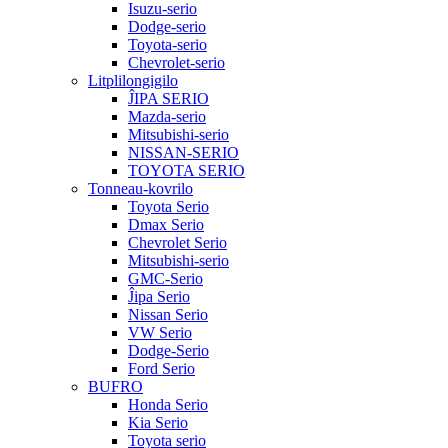
Isuzu-serio
Dodge-serio
Toyota-serio
Chevrolet-serio
Litplilongigilo
ĴIPA SERIO
Mazda-serio
Mitsubishi-serio
NISSAN-SERIO
TOYOTA SERIO
Tonneau-kovrilo
Toyota Serio
Dmax Serio
Chevrolet Serio
Mitsubishi-serio
GMC-Serio
Ĵipa Serio
Nissan Serio
VW Serio
Dodge-Serio
Ford Serio
BUFRO
Honda Serio
Kia Serio
Toyota serio