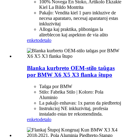
100% Novega En Stoko, Artikolo Ekzakte
Kiel La Bildo Montrita
Pakaĵo: Vendita kiel 1 paro inkluzive de
necesa aparataro, necesaj aparataroj estas
inkluzivitaj
Alloga kaj praktika, plibonigas la
alireblecon kaj aspekton de via aŭto
enketo
detalo
Blanka kurbreto OEM-stilo taŭgas
por BMW X6 X5 X3 flanka ŝtupo
Taŭga por BMW
Stilo: Fabrika Stilo | Koloro: Pola
Aluminio
La pakaĵo enhavas: 1x paron da piedbretoj
Instrukcioj NE inkluzivitaj, profesia
instalado estas tre rekomendinda.
enketo
detalo