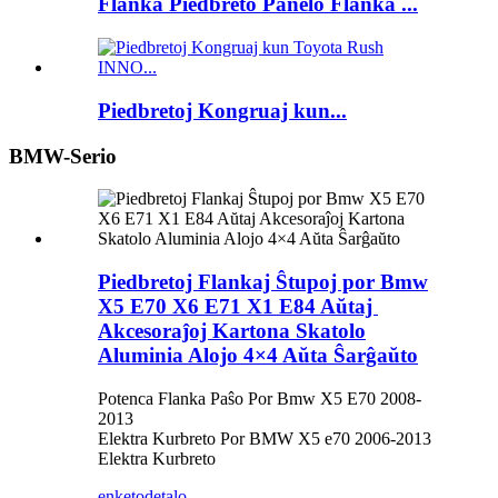
Flanka Piedbreto Panelo Flanka ...
Piedbretoj Kongruaj kun...
BMW-Serio
Piedbretoj Flankaj Ŝtupoj por Bmw
X5 E70 X6 E71 X1 E84 Aŭtaj ​​
Akcesoraĵoj Kartona Skatolo
Aluminia Alojo 4×4 Aŭta Ŝarĝaŭto
Potenca Flanka Paŝo Por Bmw X5 E70 2008-
2013
Elektra Kurbreto Por BMW X5 e70 2006-2013
Elektra Kurbreto
enketo
detalo