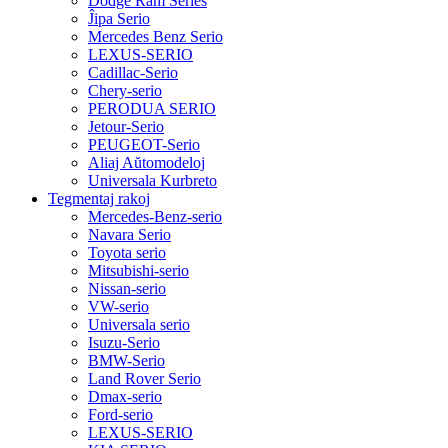
Dodge Ram Series
Ĵipa Serio
Mercedes Benz Serio
LEXUS-SERIO
Cadillac-Serio
Chery-serio
PERODUA SERIO
Jetour-Serio
PEUGEOT-Serio
Aliaj Aŭtomodeloj
Universala Kurbreto
Tegmentaj rakoj
Mercedes-Benz-serio
Navara Serio
Toyota serio
Mitsubishi-serio
Nissan-serio
VW-serio
Universala serio
Isuzu-Serio
BMW-Serio
Land Rover Serio
Dmax-serio
Ford-serio
LEXUS-SERIO