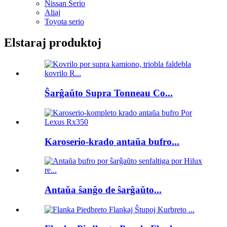
Nissan Serio
Aliaj
Toyota serio
Elstaraj produktoj
Ŝarĝaŭto Supra Tonneau Co...
Karoserio-krado antaŭa bufro...
Antaŭa ŝanĝo de ŝarĝaŭto...