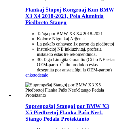
Flankaj Ŝtupoj Kongruaj Kun BMW
X3 X4 2018-2021, Pola Aluminia
Piedbreto-Stango
Taŭga por BMW X3 X4 2018-2021
Koloro: Nigra kaj Arĝenta
La pakaĵo enhavas: 1x paron da piedbretoj
Instrukcioj NE inkluzivitaj, profesia
instalado estas tre rekomendinda.
30-Taga Limigita Garantio (Ĉi tio NE estas
OEM-parto. Ĉi tiu produkto estas
desegnita por anstataŭigi la OEM-parton)
enketo
detalo
Suprenpaŝaj Stangoj por BMW X3
X5 Piedbretoj Flanka Paŝo Nerf-
Stango Pedala Protektanto