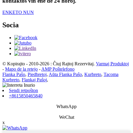
kontaktos vin ene de 24 horoj.
ENKETO NUN
Socia
© Kopirajto - 2010-2026 : Ĉiuj Rajtoj Rezervitaj.
Varmaj Produktoj
-
Mapo de la retejo
-
AMP Poŝtelefono
Flanka Paŝo
,
Piedbretoj
,
Aŭta Flanka Paŝo
,
Kurbreto
,
Tacoma
Kurbreto
,
Flankaj Paŝoj
,
Sendi retpoŝton
+8615850465840
WhatsApp
WeChat
x