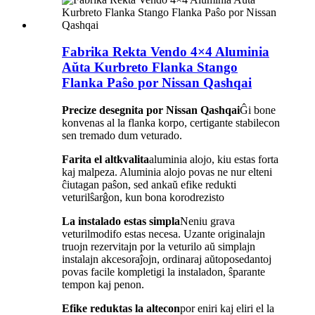
Fabrika Rekta Vendo 4×4 Aluminia
Aŭta Kurbreto Flanka Stango
Flanka Paŝo por Nissan Qashqai
Precize desegnita por Nissan Qashqai
Ĝi bone
konvenas al la flanka korpo, certigante stabilecon
sen tremado dum veturado.
Farita el altkvalita
aluminia alojo, kiu estas forta
kaj malpeza. Aluminia alojo povas ne nur elteni
ĉiutagan paŝon, sed ankaŭ efike redukti
veturilŝarĝon, kun bona korodrezisto
La instalado estas simpla
Neniu grava
veturilmodifo estas necesa. Uzante originalajn
truojn rezervitajn por la veturilo aŭ simplajn
instalajn akcesoraĵojn, ordinaraj aŭtoposedantoj
povas facile kompletigi la instaladon, ŝparante
tempon kaj penon.
Efike reduktas la altecon
por eniri kaj eliri el la