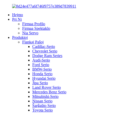
Hejmo
Pri Ni
Firmaa Profilo
Firmaa Spektaklo
Nia Servo
Produktoj
Flankaj Paŝoj
Cadillac-Serio
Chevrolet Serio
Dodge Ram Series
Audi-Serio
Ford Serio
BMW-Serio
Honda Serio
Hyundai Serio
Ĵipa Serio
Land Rover Serio
Mercedes Benz Serio
Mitsubishi-Serio
Nissan Serio
Ŝarĝaŭto Serio
Toyota Serio