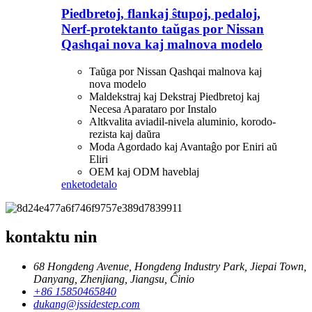
Piedbretoj, flankaj ŝtupoj, pedaloj,
Nerf-protektanto taŭgas por Nissan
Qashqai nova kaj malnova modelo
Taŭga por Nissan Qashqai malnova kaj
nova modelo
Maldekstraj kaj Dekstraj Piedbretoj kaj
Necesa Aparataro por Instalo
Altkvalita aviadil-nivela aluminio, korodo-
rezista kaj daŭra
Moda Agordado kaj Avantaĝo por Eniri aŭ
Eliri
OEM kaj ODM haveblaj
enketo
detalo
kontaktu nin
68 Hongdeng Avenue, Hongdeng Industry Park, Jiepai Town,
Danyang, Zhenjiang, Jiangsu, Ĉinio
+86 15850465840
dukang@jssidestep.com