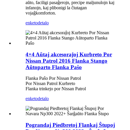
aŭto, faciligi pasaĝerojn, precipe maljunulojn kaj
infanojn, kaj plibonigi la ĉiutagan
vojaĝkomforton.
enketo
detalo
4×4 Aŭtaj ​​akcesoraĵoj Kurbreto Por
Nissan Patrol 2016 Flanka Stango
Aŭtoparto Flanka Paŝo
Flanka Paŝo Por Nissan Patrol
Por Nissan Patrol Kurbreto
Flanka trinkejo por Nissan Patrol
enketo
detalo
Pograndaj Piedbretoj Flankaj Ŝtupoj