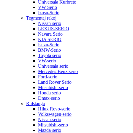
Universala Kurbreto
VW-Serio
Izusu-Serio
Tegmentaj rakoj
Nissan-serio
LEXUS-SERIO
Navara Serio
KIA SERIO
Isuzu-Serio
BMW-Serio
Toyota serio
VW-serio
Universala serio
Mercedes-Benz-serio
Ford-serio
Land Rover Serio
Mitsubishi-serio
Honda serio
Dmax-serio
Rulstango
Hilux Revo-serio
Volkswagen-serio
Nissan-serio
Mitsubishi-serio
Mazda-serio