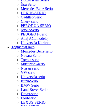
Dodge Ram Series
Ĵipa Serio
Mercedes Benz Serio
LEXUS-SERIO
Cadillac-Serio
Chery-serio
PERODUA SERIO
Jetour-Serio
PEUGEOT-Serio
Aliaj Aŭtomodeloj
Universala Kurbreto
Tegmentaj rakoj
Mercedes-Benz-serio
Navara Serio
Toyota serio
Mitsubishi-serio
Nissan-serio
VW-serio
Universala serio
Isuzu-Serio
BMW-Serio
Land Rover Serio
Dmax-serio
Ford-serio
LEXUS-SERIO