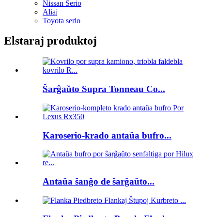
Nissan Serio
Aliaj
Toyota serio
Elstaraj produktoj
Ŝarĝaŭto Supra Tonneau Co...
Karoserio-krado antaŭa bufro...
Antaŭa ŝanĝo de ŝarĝaŭto...