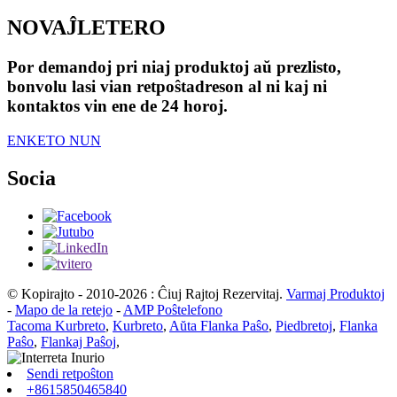
NOVAĴLETERO
Por demandoj pri niaj produktoj aŭ prezlisto,
bonvolu lasi vian retpoŝtadreson al ni kaj ni
kontaktos vin ene de 24 horoj.
ENKETO NUN
Socia
© Kopirajto - 2010-2026 : Ĉiuj Rajtoj Rezervitaj.
Varmaj Produktoj
-
Mapo de la retejo
-
AMP Poŝtelefono
Tacoma Kurbreto
,
Kurbreto
,
Aŭta Flanka Paŝo
,
Piedbretoj
,
Flanka
Paŝo
,
Flankaj Paŝoj
,
Sendi retpoŝton
+8615850465840