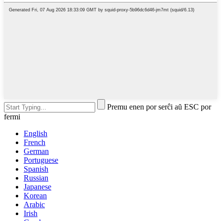
Premu enen por serĉi aŭ ESC por
fermi
English
French
German
Portuguese
Spanish
Russian
Japanese
Korean
Arabic
Irish