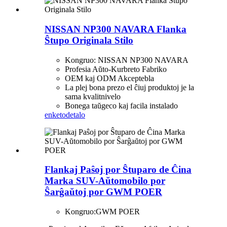
NISSAN NP300 NAVARA Flanka
Ŝtupo Originala Stilo
Kongruo: NISSAN NP300 NAVARA
Profesia Aŭto-Kurbreto Fabriko
OEM kaj ODM Akceptebla
La plej bona prezo el ĉiuj produktoj je la
sama kvalitnivelo
Bonega taŭgeco kaj facila instalado
enketo
detalo
Flankaj Paŝoj por Ŝtuparo de Ĉina
Marka SUV-Aŭtomobilo por
Ŝarĝaŭtoj por GWM POER
Kongruo:
GWM POER