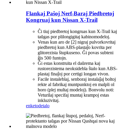
Flankaj Paŝoj Nerf-Baraj Piedbretoj
Kongruaj kun Nissan X-Trail
Ĉi tiuj piedbretoj kongruas kun X-Trail kaj
taŭgas por plilongigitaj kabinomodeloj.
Venas kun aro de [2] nigraj pulvorkovritaj
piedbretoj kun ABS-plastaĵo kovrita per
glitorezista ŝtupkuseno. Ĝi povas subteni
ĝis 500 funtojn.
Ĝi estas konstruita el daŭrema kaj
rustorezistema neoksidebla ŝtalo kun ABS-
plastaj finaĵoj por certigi longan vivon.
Facile instaleblaj, senboraj instalaĵaj boltoj
rekte al fabrikaj muntpunktoj en malpli ol
horo (plej multaj modeloj). Bonvolu noti:
Veturilaj specifaj muntaj krampoj estas
inkluzivitaj.
enketo
detalo