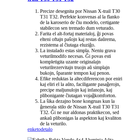
Precize desegnita por Nissan X-trail T30
T31 T32. Perfekte konvenas al la flanko
de la karoserio de ĉiu modelo, certigante
stabilecon sen tremado dum veturado.
Farita el alt-fortaj materialoj, ĝi povas
elteni oftajn paŝojn kaj restas daŭrema,
rezistema al ĉiutaga eluziĝo.
La instalado estas simpla. Neniu grava
veturilmodifo necesas. Ĝi povas esti
kompletigita uzante originalajn
veturilrezervitajn truojn aŭ simplajn
bukojn, ŝparante tempon kaj penon.
Efike reduktas la altecdiferencon por eniri
kaj eliri el la aŭto, faciligante pasaĝerojn,
precipe maljunulojn kaj infanojn, kaj
plibonigante ĉiutagan vojaĝkomforton.
La ŝika dezajno bone kongruas kun la
ĝenerala stilo de Nissan X-trail T30 T31
T32. Ĝi ne nur aldonas praktikecon, sed
ankaŭ plibonigas la aspekton kaj kvaliton
de la veturilo.
enketo
detalo