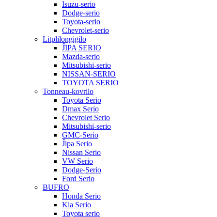
Isuzu-serio
Dodge-serio
Toyota-serio
Chevrolet-serio
Litplilongigilo
ĴIPA SERIO
Mazda-serio
Mitsubishi-serio
NISSAN-SERIO
TOYOTA SERIO
Tonneau-kovrilo
Toyota Serio
Dmax Serio
Chevrolet Serio
Mitsubishi-serio
GMC-Serio
Ĵipa Serio
Nissan Serio
VW Serio
Dodge-Serio
Ford Serio
BUFRO
Honda Serio
Kia Serio
Toyota serio