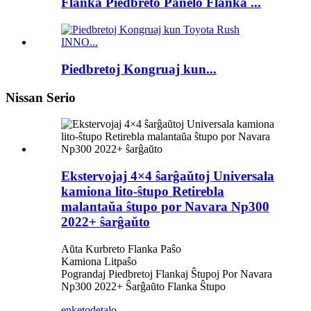
Flanka Piedbreto Panelo Flanka ...
Piedbretoj Kongruaj kun...
Nissan Serio
Ekstervojaj 4×4 ŝarĝaŭtoj Universala
kamiona lito-ŝtupo Retirebla
malantaŭa ŝtupo por Navara Np300
2022+ ŝarĝaŭto
Aŭta Kurbreto Flanka Paŝo
Kamiona Litpaŝo
Pograndaj Piedbretoj Flankaj Ŝtupoj Por Navara
Np300 2022+ Ŝarĝaŭto Flanka Ŝtupo
enketo
detalo