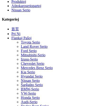
Produktoj
Aŭtokaroseriopartoj
Nissan Serio
Kategorioj
首页
Pri Ni
Flankaj Paŝoj
Toyota Serio
Land Rover Serio
Ford Serio
Mitsubishi-Serio
Izusu-Serio
Chevrolet Serio
Mercedes Benz Serio
Kia Serio
Hyundai Serio
Nissan Serio
Ŝarĝaŭto Serio
BMW-Serio
VW-Serio
Honda Serio
Audi-Serio