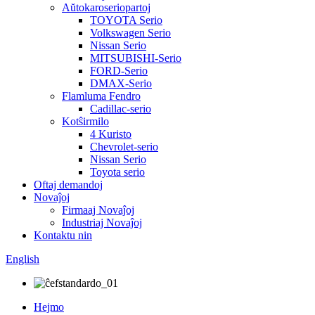
Aŭtokaroseriopartoj
TOYOTA Serio
Volkswagen Serio
Nissan Serio
MITSUBISHI-Serio
FORD-Serio
DMAX-Serio
Flamluma Fendro
Cadillac-serio
Kotŝirmilo
4 Kuristo
Chevrolet-serio
Nissan Serio
Toyota serio
Oftaj demandoj
Novaĵoj
Firmaaj Novaĵoj
Industriaj Novaĵoj
Kontaktu nin
English
Hejmo