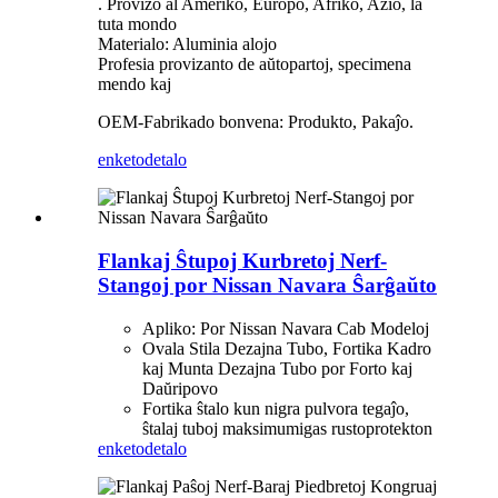
. Provizo al Ameriko, Eŭropo, Afriko, Azio, la
tuta mondo
Materialo: Aluminia alojo
Profesia provizanto de aŭtopartoj, specimena
mendo kaj
OEM-Fabrikado bonvena: Produkto, Pakaĵo.
enketo
detalo
Flankaj Ŝtupoj Kurbretoj Nerf-
Stangoj por Nissan Navara Ŝarĝaŭto
Apliko: Por Nissan Navara Cab Modeloj
Ovala Stila Dezajna Tubo, Fortika Kadro
kaj Munta Dezajna Tubo por Forto kaj
Daŭripovo
Fortika ŝtalo kun nigra pulvora tegaĵo,
ŝtalaj tuboj maksimumigas rustoprotekton
enketo
detalo