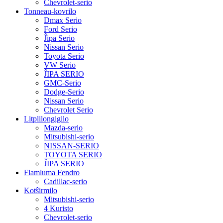
Chevrolet-serio
Tonneau-kovrilo
Dmax Serio
Ford Serio
Ĵipa Serio
Nissan Serio
Toyota Serio
VW Serio
ĴIPA SERIO
GMC-Serio
Dodge-Serio
Nissan Serio
Chevrolet Serio
Litplilongigilo
Mazda-serio
Mitsubishi-serio
NISSAN-SERIO
TOYOTA SERIO
ĴIPA SERIO
Flamluma Fendro
Cadillac-serio
Kotŝirmilo
Mitsubishi-serio
4 Kuristo
Chevrolet-serio