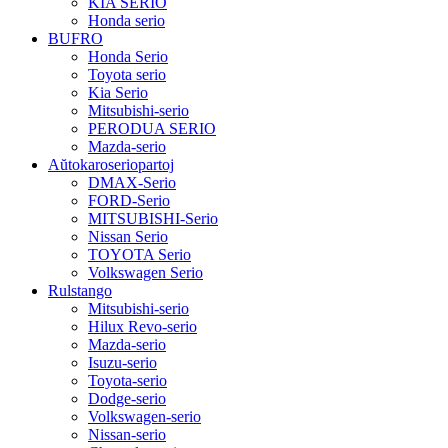
KIA SERIO
Honda serio
BUFRO
Honda Serio
Toyota serio
Kia Serio
Mitsubishi-serio
PERODUA SERIO
Mazda-serio
Aŭtokaroseriopartoj
DMAX-Serio
FORD-Serio
MITSUBISHI-Serio
Nissan Serio
TOYOTA Serio
Volkswagen Serio
Rulstango
Mitsubishi-serio
Hilux Revo-serio
Mazda-serio
Isuzu-serio
Toyota-serio
Dodge-serio
Volkswagen-serio
Nissan-serio