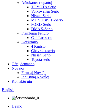
Aŭtokaroseriopartoj
TOYOTA Serio
Volkswagen Serio
Nissan Serio
MITSUBISHI-Serio
FORD-Serio
DMAX-Serio
Flamluma Fendro
Cadillac-serio
Kotŝirmilo
4 Kuristo
Chevrolet-serio
Nissan Serio
Toyota serio
Oftaj demandoj
Novaĵoj
Firmaaj Novaĵoj
Industriaj Novaĵoj
Kontaktu nin
English
Hejmo