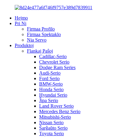
Hejmo
Pri Ni
Firmaa Profilo
Firmaa Spektaklo
Nia Servo
Produktoj
Flankaj Paŝoj
Cadillac-Serio
Chevrolet Serio
Dodge Ram Series
Audi-Serio
Ford Serio
BMW-Serio
Honda Serio
Hyundai Serio
Ĵipa Serio
Land Rover Serio
Mercedes Benz Serio
Mitsubishi-Serio
Nissan Serio
Ŝarĝaŭto Serio
Toyota Serio