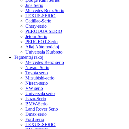
Dodge Ram Series
Ĵipa Serio
Mercedes Benz Serio
LEXUS-SERIO
Cadillac-Serio
Chery-serio
PERODUA SERIO
Jetour-Serio
PEUGEOT-Serio
Aliaj Aŭtomodeloj
Universala Kurbreto
Tegmentaj rakoj
Mercedes-Benz-serio
Navara Serio
Toyota serio
Mitsubishi-serio
Nissan-serio
VW-serio
Universala serio
Isuzu-Serio
BMW-Serio
Land Rover Serio
Dmax-serio
Ford-serio
LEXUS-SERIO