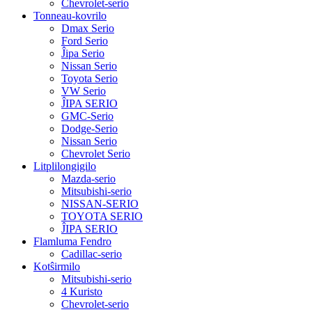
Chevrolet-serio
Tonneau-kovrilo
Dmax Serio
Ford Serio
Ĵipa Serio
Nissan Serio
Toyota Serio
VW Serio
ĴIPA SERIO
GMC-Serio
Dodge-Serio
Nissan Serio
Chevrolet Serio
Litplilongigilo
Mazda-serio
Mitsubishi-serio
NISSAN-SERIO
TOYOTA SERIO
ĴIPA SERIO
Flamluma Fendro
Cadillac-serio
Kotŝirmilo
Mitsubishi-serio
4 Kuristo
Chevrolet-serio