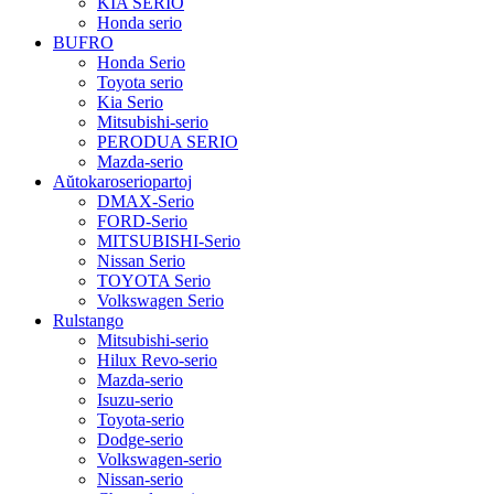
KIA SERIO
Honda serio
BUFRO
Honda Serio
Toyota serio
Kia Serio
Mitsubishi-serio
PERODUA SERIO
Mazda-serio
Aŭtokaroseriopartoj
DMAX-Serio
FORD-Serio
MITSUBISHI-Serio
Nissan Serio
TOYOTA Serio
Volkswagen Serio
Rulstango
Mitsubishi-serio
Hilux Revo-serio
Mazda-serio
Isuzu-serio
Toyota-serio
Dodge-serio
Volkswagen-serio
Nissan-serio