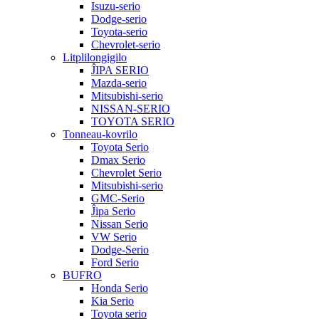
Isuzu-serio
Dodge-serio
Toyota-serio
Chevrolet-serio
Litplilongigilo
ĴIPA SERIO
Mazda-serio
Mitsubishi-serio
NISSAN-SERIO
TOYOTA SERIO
Tonneau-kovrilo
Toyota Serio
Dmax Serio
Chevrolet Serio
Mitsubishi-serio
GMC-Serio
Ĵipa Serio
Nissan Serio
VW Serio
Dodge-Serio
Ford Serio
BUFRO
Honda Serio
Kia Serio
Toyota serio