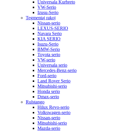
Universala Kurbreto
VW-Serio
Izusu-Serio
Tegmentaj rakoj
Nissan-serio
LEXUS-SERIO
Navara Serio
KIA SERIO
Isuzu-Serio
BMW-Serio
Toyota serio
VW-serio
Universala serio
Mercedes-Benz-serio
Ford-serio
Land Rover Serio
Mitsubishi-serio
Honda serio
Dmax-serio
Rulstango
Hilux Revo-serio
Volkswagen-serio
Nissan-serio
Mitsubishi-serio
Mazda-serio