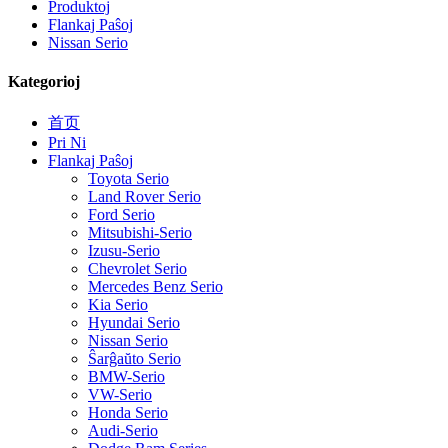
Produktoj
Flankaj Paŝoj
Nissan Serio
Kategorioj
首页
Pri Ni
Flankaj Paŝoj
Toyota Serio
Land Rover Serio
Ford Serio
Mitsubishi-Serio
Izusu-Serio
Chevrolet Serio
Mercedes Benz Serio
Kia Serio
Hyundai Serio
Nissan Serio
Ŝarĝaŭto Serio
BMW-Serio
VW-Serio
Honda Serio
Audi-Serio