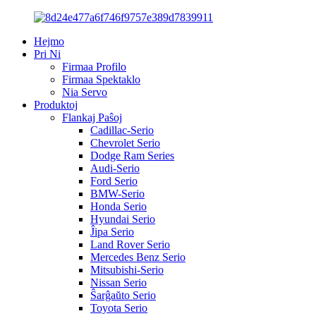
Hejmo
Pri Ni
Firmaa Profilo
Firmaa Spektaklo
Nia Servo
Produktoj
Flankaj Paŝoj
Cadillac-Serio
Chevrolet Serio
Dodge Ram Series
Audi-Serio
Ford Serio
BMW-Serio
Honda Serio
Hyundai Serio
Ĵipa Serio
Land Rover Serio
Mercedes Benz Serio
Mitsubishi-Serio
Nissan Serio
Ŝarĝaŭto Serio
Toyota Serio