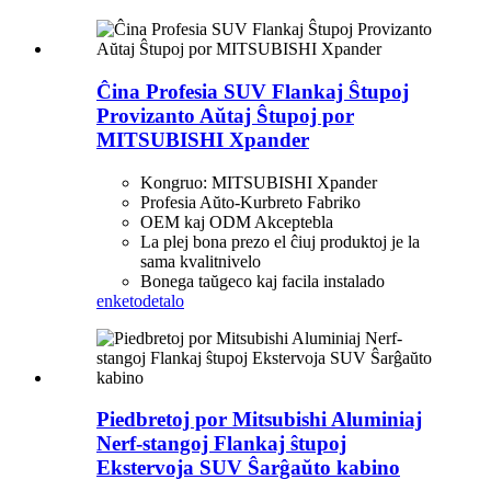
Ĉina Profesia SUV Flankaj Ŝtupoj
Provizanto Aŭtaj ​​Ŝtupoj por
MITSUBISHI Xpander
Kongruo: MITSUBISHI Xpander
Profesia Aŭto-Kurbreto Fabriko
OEM kaj ODM Akceptebla
La plej bona prezo el ĉiuj produktoj je la
sama kvalitnivelo
Bonega taŭgeco kaj facila instalado
enketo
detalo
Piedbretoj por Mitsubishi Aluminiaj
Nerf-stangoj Flankaj ŝtupoj
Ekstervoja SUV Ŝarĝaŭto kabino