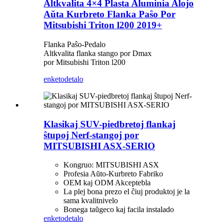
Altkvalita 4×4 Plasta Aluminia Alojo
Aŭta Kurbreto Flanka Paŝo Por
Mitsubishi Triton l200 2019+
Flanka Paŝo-Pedalo
Altkvalita flanka stango por Dmax
por Mitsubishi Triton l200
enketo
detalo
Klasikaj SUV-piedbretoj flankaj
ŝtupoj Nerf-stangoj por
MITSUBISHI ASX-SERIO
Kongruo: MITSUBISHI ASX
Profesia Aŭto-Kurbreto Fabriko
OEM kaj ODM Akceptebla
La plej bona prezo el ĉiuj produktoj je la
sama kvalitnivelo
Bonega taŭgeco kaj facila instalado
enketo
detalo