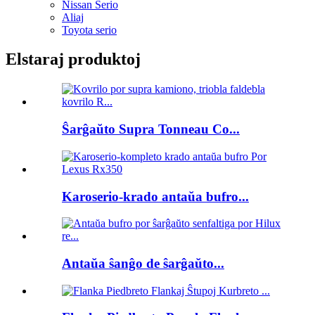
Nissan Serio
Aliaj
Toyota serio
Elstaraj produktoj
Ŝarĝaŭto Supra Tonneau Co...
Karoserio-krado antaŭa bufro...
Antaŭa ŝanĝo de ŝarĝaŭto...