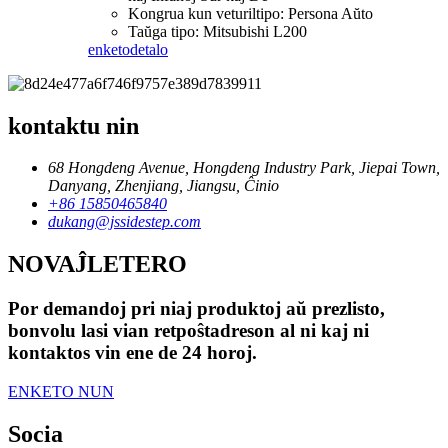
Kongrua kun veturiltipo: Persona Aŭto
Taŭga tipo: Mitsubishi L200
enketo
detalo
kontaktu nin
68 Hongdeng Avenue, Hongdeng Industry Park, Jiepai Town,
Danyang, Zhenjiang, Jiangsu, Ĉinio
+86 15850465840
dukang@jssidestep.com
NOVAĴLETERO
Por demandoj pri niaj produktoj aŭ prezlisto,
bonvolu lasi vian retpoŝtadreson al ni kaj ni
kontaktos vin ene de 24 horoj.
ENKETO NUN
Socia