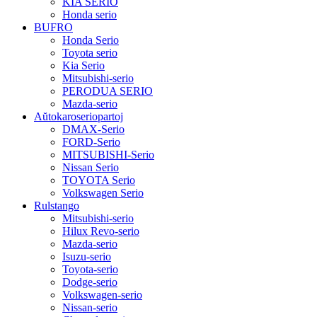
KIA SERIO
Honda serio
BUFRO
Honda Serio
Toyota serio
Kia Serio
Mitsubishi-serio
PERODUA SERIO
Mazda-serio
Aŭtokaroseriopartoj
DMAX-Serio
FORD-Serio
MITSUBISHI-Serio
Nissan Serio
TOYOTA Serio
Volkswagen Serio
Rulstango
Mitsubishi-serio
Hilux Revo-serio
Mazda-serio
Isuzu-serio
Toyota-serio
Dodge-serio
Volkswagen-serio
Nissan-serio