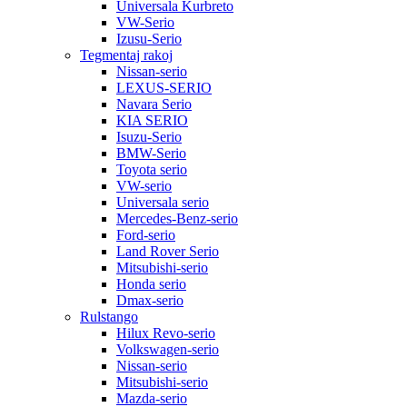
Universala Kurbreto
VW-Serio
Izusu-Serio
Tegmentaj rakoj
Nissan-serio
LEXUS-SERIO
Navara Serio
KIA SERIO
Isuzu-Serio
BMW-Serio
Toyota serio
VW-serio
Universala serio
Mercedes-Benz-serio
Ford-serio
Land Rover Serio
Mitsubishi-serio
Honda serio
Dmax-serio
Rulstango
Hilux Revo-serio
Volkswagen-serio
Nissan-serio
Mitsubishi-serio
Mazda-serio