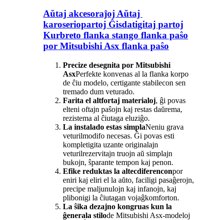
Aŭtaj ​​akcesoraĵoj Aŭtaj ​​
karoseriopartoj Ĝisdatigitaj partoj
Kurbreto flanka stango flanka paŝo
por Mitsubishi Asx flanka paŝo
Precize desegnita por Mitsubishi
Asx
Perfekte konvenas al la flanka korpo
de ĉiu modelo, certigante stabilecon sen
tremado dum veturado.
Farita el altfortaj materialoj
, ĝi povas
elteni oftajn paŝojn kaj restas daŭrema,
rezistema al ĉiutaga eluziĝo.
La instalado estas simpla
Neniu grava
veturilmodifo necesas. Ĝi povas esti
kompletigita uzante originalajn
veturilrezervitajn truojn aŭ simplajn
bukojn, ŝparante tempon kaj penon.
Efike reduktas la altecdiferencon
por
eniri kaj eliri el la aŭto, faciligi pasaĝerojn,
precipe maljunulojn kaj infanojn, kaj
plibonigi la ĉiutagan vojaĝkomforton.
La ŝika dezajno kongruas kun la
ĝenerala stilo
de Mitsubishi Asx-modeloj