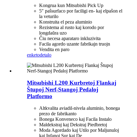
Kongrua kun Mitsubishi Pick Up
5″ paŝsurfaco por faciligi en- kaj elpaŝon el
la veturilo
Konstruita el peza aluminio
Rezistema al rusto kaj korodo por
longdaŭra uzo
Ĉiu necesa aparataro inkluzivita
Facila agordo uzante fabrikajn truojn
Vendita en paro
enketo
detalo
Mitsubishi L200 Kurbretoj Flankaj
Ŝtupoj Nerf-Stangoj Pedaloj
Platformo
Altkvalita aviadil-nivela aluminio, bonega
prezo de fabrikanto
Bonega Konveneco kaj Facila Instalo
Maldekstraj kaj Dekstraj Piedbretoj
Moda Agordado kaj Utilo por Maljunuloj
kaj Infanoj Sur kaj De