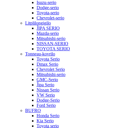
Isuzu-serio
Dodge-serio
Toyota-serio
Chevrolet-serio
Litplilongigilo
ĴIPA SERIO
Mazda-serio
Mitsubishi-serio
NISSAN-SERIO
TOYOTA SERIO
Tonneau-kovrilo
Toyota Serio
Dmax Serio
Chevrolet Serio
Mitsubishi-serio
GMC-Serio
Ĵipa Serio
Nissan Serio
VW Serio
Dodge-Serio
Ford Serio
BUFRO
Honda Serio
Kia Serio
Toyota serio