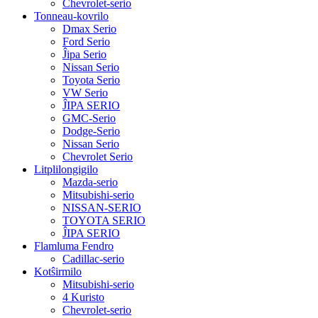
Chevrolet-serio
Tonneau-kovrilo
Dmax Serio
Ford Serio
Ĵipa Serio
Nissan Serio
Toyota Serio
VW Serio
ĴIPA SERIO
GMC-Serio
Dodge-Serio
Nissan Serio
Chevrolet Serio
Litplilongigilo
Mazda-serio
Mitsubishi-serio
NISSAN-SERIO
TOYOTA SERIO
ĴIPA SERIO
Flamluma Fendro
Cadillac-serio
Kotŝirmilo
Mitsubishi-serio
4 Kuristo
Chevrolet-serio