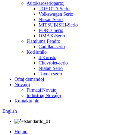
Aŭtokaroseriopartoj
TOYOTA Serio
Volkswagen Serio
Nissan Serio
MITSUBISHI-Serio
FORD-Serio
DMAX-Serio
Flamluma Fendro
Cadillac-serio
Kotŝirmilo
4 Kuristo
Chevrolet-serio
Nissan Serio
Toyota serio
Oftaj demandoj
Novaĵoj
Firmaaj Novaĵoj
Industriaj Novaĵoj
Kontaktu nin
English
Hejmo