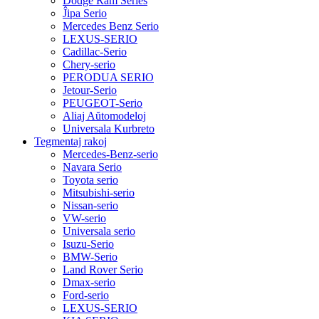
Dodge Ram Series
Ĵipa Serio
Mercedes Benz Serio
LEXUS-SERIO
Cadillac-Serio
Chery-serio
PERODUA SERIO
Jetour-Serio
PEUGEOT-Serio
Aliaj Aŭtomodeloj
Universala Kurbreto
Tegmentaj rakoj
Mercedes-Benz-serio
Navara Serio
Toyota serio
Mitsubishi-serio
Nissan-serio
VW-serio
Universala serio
Isuzu-Serio
BMW-Serio
Land Rover Serio
Dmax-serio
Ford-serio
LEXUS-SERIO