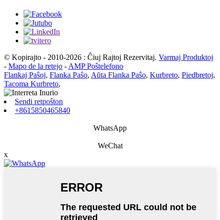
© Kopirajto - 2010-2026 : Ĉiuj Rajtoj Rezervitaj.
Varmaj Produktoj
-
Mapo de la retejo
-
AMP Poŝtelefono
Flankaj Paŝoj
,
Flanka Paŝo
,
Aŭta Flanka Paŝo
,
Kurbreto
,
Piedbretoj
,
Tacoma Kurbreto
,
Sendi retpoŝton
+8615850465840
WhatsApp
WeChat
x