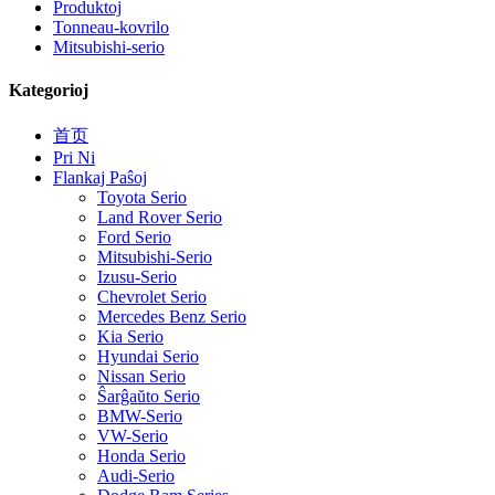
Produktoj
Tonneau-kovrilo
Mitsubishi-serio
Kategorioj
首页
Pri Ni
Flankaj Paŝoj
Toyota Serio
Land Rover Serio
Ford Serio
Mitsubishi-Serio
Izusu-Serio
Chevrolet Serio
Mercedes Benz Serio
Kia Serio
Hyundai Serio
Nissan Serio
Ŝarĝaŭto Serio
BMW-Serio
VW-Serio
Honda Serio
Audi-Serio