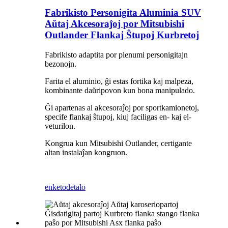
Fabrikisto Personigita Aluminia SUV
Aŭtaj ​​Akcesoraĵoj por Mitsubishi
Outlander Flankaj Ŝtupoj Kurbretoj
Fabrikisto adaptita por plenumi personigitajn
bezonojn.
Farita el aluminio, ĝi estas fortika kaj malpeza,
kombinante daŭripovon kun bona manipulado.
Ĝi apartenas al akcesoraĵoj por sportkamionetoj,
specife flankaj ŝtupoj, kiuj faciligas en- kaj el-
veturilon.
Kongrua kun Mitsubishi Outlander, certigante
altan instalaĵan kongruon.
enketo
detalo