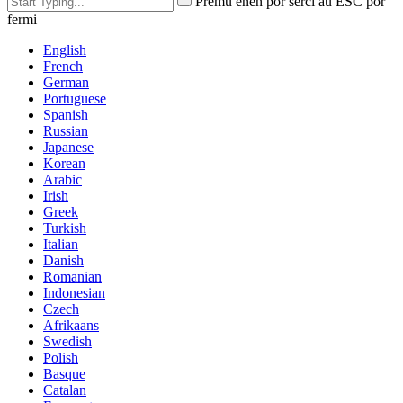
Premu enen por serĉi aŭ ESC por
fermi
English
French
German
Portuguese
Spanish
Russian
Japanese
Korean
Arabic
Irish
Greek
Turkish
Italian
Danish
Romanian
Indonesian
Czech
Afrikaans
Swedish
Polish
Basque
Catalan