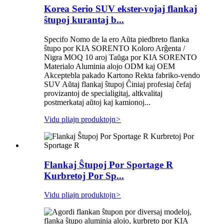
Korea Serio SUV ekster-vojaj flankaj
ŝtupoj kurantaj b...
Specifo Nomo de la ero Aŭta piedbreto flanka
ŝtupo por KIA SORENTO Koloro Arĝenta /
Nigra MOQ 10 aroj Taŭga por KIA SORENTO
Materialo Aluminia alojo ODM kaj OEM
Akceptebla pakado Kartono Rekta fabriko-vendo
SUV Aŭtaj ​​flankaj ŝtupoj Ĉiniaj profesiaj ĉefaj
provizantoj de specialigitaj, altkvalitaj
postmerkataj aŭtoj kaj kamionoj...
Vidu pliajn produktojn
>
Flankaj Ŝtupoj Por Sportage R
Kurbretoj Por Sp...
Vidu pliajn produktojn
>