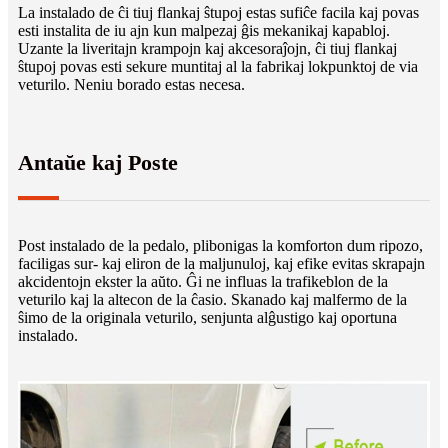
La instalado de ĉi tiuj flankaj ŝtupoj estas sufiĉe facila kaj povas
esti instalita de iu ajn kun malpezaj ĝis mekanikaj kapabloj.
Uzante la liveritajn krampojn kaj akcesoraĵojn, ĉi tiuj flankaj
ŝtupoj povas esti sekure muntitaj al la fabrikaj lokpunktoj de via
veturilo. Neniu borado estas necesa.
Antaŭe kaj Poste
Post instalado de la pedalo, plibonigas la komforton dum ripozo,
faciligas sur- kaj eliron de la maljunuloj, kaj efike evitas skrapajn
akcidentojn ekster la aŭto. Ĝi ne influas la trafikeblon de la
veturilo kaj la altecon de la ĉasio. Skanado kaj malfermo de la
ŝimo de la originala veturilo, senjunta alĝustigo kaj oportuna
instalado.