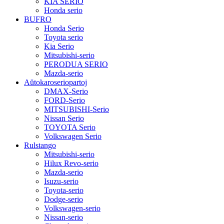
KIA SERIO
Honda serio
BUFRO
Honda Serio
Toyota serio
Kia Serio
Mitsubishi-serio
PERODUA SERIO
Mazda-serio
Aŭtokaroseriopartoj
DMAX-Serio
FORD-Serio
MITSUBISHI-Serio
Nissan Serio
TOYOTA Serio
Volkswagen Serio
Rulstango
Mitsubishi-serio
Hilux Revo-serio
Mazda-serio
Isuzu-serio
Toyota-serio
Dodge-serio
Volkswagen-serio
Nissan-serio