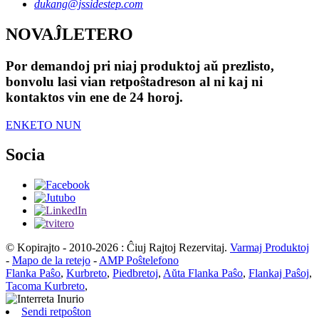
dukang@jssidestep.com
NOVAĴLETERO
Por demandoj pri niaj produktoj aŭ prezlisto,
bonvolu lasi vian retpoŝtadreson al ni kaj ni
kontaktos vin ene de 24 horoj.
ENKETO NUN
Socia
© Kopirajto - 2010-2026 : Ĉiuj Rajtoj Rezervitaj.
Varmaj Produktoj
-
Mapo de la retejo
-
AMP Poŝtelefono
Flanka Paŝo
,
Kurbreto
,
Piedbretoj
,
Aŭta Flanka Paŝo
,
Flankaj Paŝoj
,
Tacoma Kurbreto
,
Sendi retpoŝton