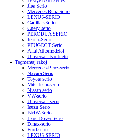
Dodge Ram Series
Ĵipa Serio
Mercedes Benz Serio
LEXUS-SERIO
Cadillac-Serio
Chery-serio
PERODUA SERIO
Jetour-Serio
PEUGEOT-Serio
Aliaj Aŭtomodeloj
Universala Kurbreto
Tegmentaj rakoj
Mercedes-Benz-serio
Navara Serio
Toyota serio
Mitsubishi-serio
Nissan-serio
VW-serio
Universala serio
Isuzu-Serio
BMW-Serio
Land Rover Serio
Dmax-serio
Ford-serio
LEXUS-SERIO