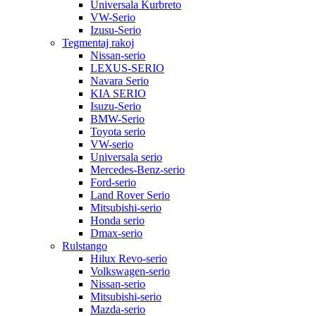
Universala Kurbreto
VW-Serio
Izusu-Serio
Tegmentaj rakoj
Nissan-serio
LEXUS-SERIO
Navara Serio
KIA SERIO
Isuzu-Serio
BMW-Serio
Toyota serio
VW-serio
Universala serio
Mercedes-Benz-serio
Ford-serio
Land Rover Serio
Mitsubishi-serio
Honda serio
Dmax-serio
Rulstango
Hilux Revo-serio
Volkswagen-serio
Nissan-serio
Mitsubishi-serio
Mazda-serio