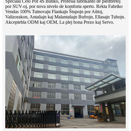
Speciala Celo Por 4S Butiko, Profesia fabrikanto de piedbretoj
por SUV-oj, por nova nivelo de komforta sperto. Rekta Fabriko
Vendas 100% Tutnovajn Flankajn Ŝtupojn por Aŭtoj,
Valizorakon, Antaŭajn kaj Malantaŭajn Bufrojn, Ellasajn Tubojn.
Akceptebla ODM kaj OEM, La plej bona Prezo kaj Servo.