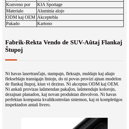
Konveno por
KIA Sportage
Materialo
Aluminia alojo
ODM kaj OEM
Akceptebla
Pakado
Kartono
Fabrik-Rekta Vendo de SUV-Aŭtaj ​​Flankaj
Ŝtupoj
Ni havas lasertranĉajn, stampajn, fleksajn, muldajn kaj aliajn
flekseblajn transigajn liniojn, do ni povas provizi ajnan modelon
de flankaj ŝtupoj, kiun vi deziras. Ni akceptas ODM kaj OEM.
Ni ankaŭ provizas laŭmendan pakaĵon, laŭmendajn kolorojn,
dezajnan planadon, kaj novan produktan disvolvon. Ni havas
perfektan kompania kvalitkontrolan sistemon, kaj ni kompletigos
inspektadon antaŭ livero.