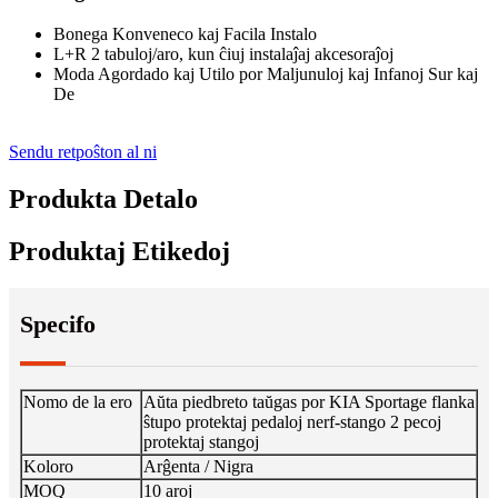
Bonega Konveneco kaj Facila Instalo
L+R 2 tabuloj/aro, kun ĉiuj instalaĵaj akcesoraĵoj
Moda Agordado kaj Utilo por Maljunuloj kaj Infanoj Sur kaj
De
Sendu retpoŝton al ni
Produkta Detalo
Produktaj Etikedoj
Specifo
Nomo de la ero
Aŭta piedbreto taŭgas por KIA Sportage flanka
ŝtupo protektaj pedaloj nerf-stango 2 pecoj
protektaj stangoj
Koloro
Arĝenta / Nigra
MOQ
10 aroj