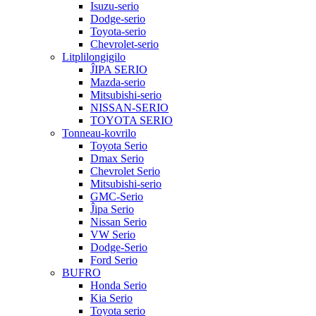
Isuzu-serio
Dodge-serio
Toyota-serio
Chevrolet-serio
Litplilongigilo
ĴIPA SERIO
Mazda-serio
Mitsubishi-serio
NISSAN-SERIO
TOYOTA SERIO
Tonneau-kovrilo
Toyota Serio
Dmax Serio
Chevrolet Serio
Mitsubishi-serio
GMC-Serio
Ĵipa Serio
Nissan Serio
VW Serio
Dodge-Serio
Ford Serio
BUFRO
Honda Serio
Kia Serio
Toyota serio