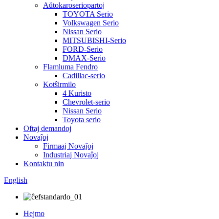
Aŭtokaroseriopartoj
TOYOTA Serio
Volkswagen Serio
Nissan Serio
MITSUBISHI-Serio
FORD-Serio
DMAX-Serio
Flamluma Fendro
Cadillac-serio
Kotŝirmilo
4 Kuristo
Chevrolet-serio
Nissan Serio
Toyota serio
Oftaj demandoj
Novaĵoj
Firmaaj Novaĵoj
Industriaj Novaĵoj
Kontaktu nin
English
Hejmo