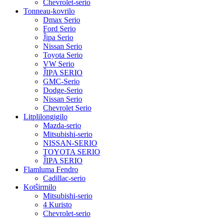
Chevrolet-serio
Tonneau-kovrilo
Dmax Serio
Ford Serio
Ĵipa Serio
Nissan Serio
Toyota Serio
VW Serio
ĴIPA SERIO
GMC-Serio
Dodge-Serio
Nissan Serio
Chevrolet Serio
Litplilongigilo
Mazda-serio
Mitsubishi-serio
NISSAN-SERIO
TOYOTA SERIO
ĴIPA SERIO
Flamluma Fendro
Cadillac-serio
Kotŝirmilo
Mitsubishi-serio
4 Kuristo
Chevrolet-serio