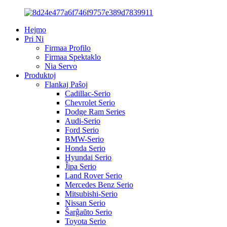
Hejmo
Pri Ni
Firmaa Profilo
Firmaa Spektaklo
Nia Servo
Produktoj
Flankaj Paŝoj
Cadillac-Serio
Chevrolet Serio
Dodge Ram Series
Audi-Serio
Ford Serio
BMW-Serio
Honda Serio
Hyundai Serio
Ĵipa Serio
Land Rover Serio
Mercedes Benz Serio
Mitsubishi-Serio
Nissan Serio
Ŝarĝaŭto Serio
Toyota Serio