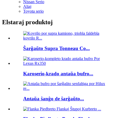
Nissan Serio
Aliaj
Toyota serio
Elstaraj produktoj
Ŝarĝaŭto Supra Tonneau Co...
Karoserio-krado antaŭa bufro...
Antaŭa ŝanĝo de ŝarĝaŭto...