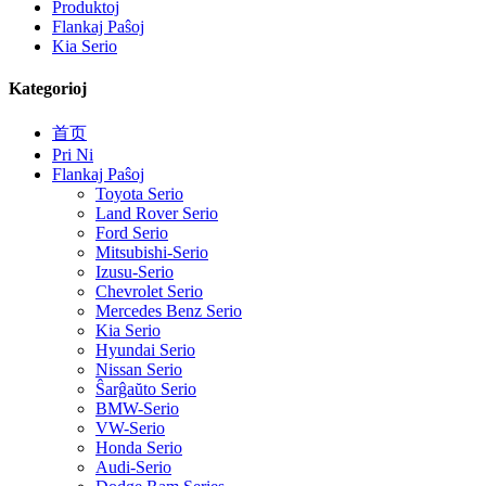
Produktoj
Flankaj Paŝoj
Kia Serio
Kategorioj
首页
Pri Ni
Flankaj Paŝoj
Toyota Serio
Land Rover Serio
Ford Serio
Mitsubishi-Serio
Izusu-Serio
Chevrolet Serio
Mercedes Benz Serio
Kia Serio
Hyundai Serio
Nissan Serio
Ŝarĝaŭto Serio
BMW-Serio
VW-Serio
Honda Serio
Audi-Serio