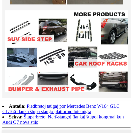
Antaŭa:
Piedbretoj taŭgaj por Mercedes Benz W164 GLC
GL166 flanka ŝtupa stango platformo tute nigra
Sekva:
Ŝtuparbretoj Nerf-stangoj flankaj ŝtupoj kongruaj kun
Audi Q7 nova stilo